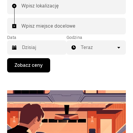
Wpisz lokalizację
Wpisz miejsce docelowe
Data
Godzina
Teraz
Naciśnij
Zobacz ceny
klawisz
strzałki
w dół,
aby
przejść
do
kalendarza
i wybrać
datę.
Naciśnij
klawisz
„Escape”,
aby