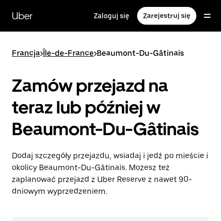
Przejdź
do
Uber
Zaloguj się
Zarejestruj się
głównej
zawartości
Francja
>
Île-de-France
>
Beaumont-Du-Gâtinais
Zamów przejazd na
teraz lub później w
Beaumont-Du-Gâtinais
Dodaj szczegóły przejazdu, wsiadaj i jedź po mieście i
okolicy Beaumont-Du-Gâtinais. Możesz też
zaplanować przejazd z Uber Reserve z nawet 90-
dniowym wyprzedzeniem.