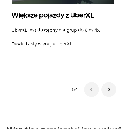
Większe pojazdy z UberXL
Pr
UberXL jest dostępny dla grup do 6 osób.
Gdy 
prze
Dowiedz się więcej o UberXL
doda
Dowi
1/4