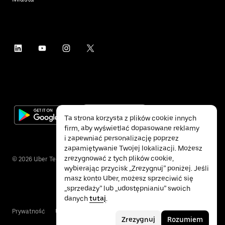
Ta strona korzysta z plików cookie innych
firm, aby wyświetlać dopasowane reklamy
i zapewniać personalizację poprzez
zapamiętywanie Twojej lokalizacji. Możesz
zrezygnować z tych plików cookie,
©
2026
Uber Technologies Inc.
wybierając przycisk „Zrezygnuj” poniżej. Jeśli
masz konto Uber, możesz sprzeciwić się
„sprzedaży” lub „udostępnianiu” swoich
danych
tutaj
.
Prywatność
Ułatwienia dostępu
Warunki
Zrezygnuj
Rozumiem