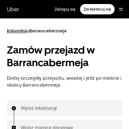
Przejdź
do
Uber
Zaloguj się
Zarejestruj się
głównej
zawartości
Kolumbia
>
Barrancabermeja
Zamów przejazd w
Barrancabermeja
Dodaj szczegóły przejazdu, wsiadaj i jedź po mieście i
okolicy Barrancabermeja.
Wpisz lokalizację
Wpisz miejsce docelowe