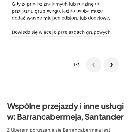
Gdy zaprosisz znajomych lub rodzinę do
Jeśl
przejazdu grupowego, każda osoba może
kont
dodać własne miejsce odbioru lub docelowe.
żąda
zani
Dowiedz się więcej o przejazdach grupowych
1/3
Wspólne przejazdy i inne usługi
w: Barrancabermeja, Santander
Z Uberem poruszanie się Barrancabermeja jest