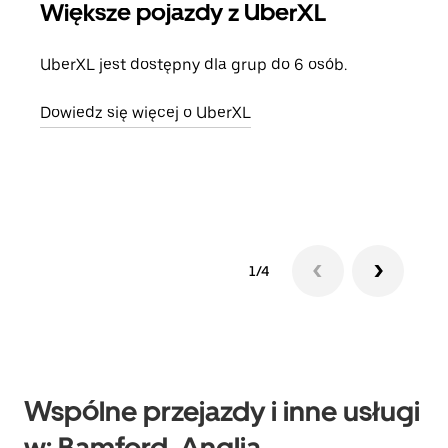
Większe pojazdy z UberXL
Pr
UberXL jest dostępny dla grup do 6 osób.
Gdy 
prze
Dowiedz się więcej o UberXL
doda
Dowi
1/4
Wspólne przejazdy i inne usługi
w: Bamford, Anglia