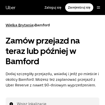
Przejdź
do
Uber
Zaloguj się
Zarejestruj się
głównej
zawartości
Wielka Brytania
>
Bamford
Zamów przejazd na
teraz lub później w
Bamford
Dodaj szczegóły przejazdu, wsiadaj i jedź po mieście i
okolicy Bamford. Możesz też zaplanować przejazd z
Uber Reserve z nawet 90-dniowym wyprzedzeniem.
Wpisz lokalizację