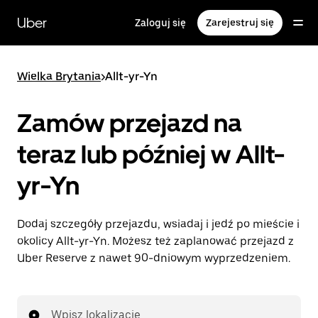
Przejdź
do
Uber
Zaloguj się
Zarejestruj się
głównej
zawartości
Wielka Brytania
>
Allt-yr-Yn
Zamów przejazd na
teraz lub później w Allt-
yr-Yn
Dodaj szczegóły przejazdu, wsiadaj i jedź po mieście i
okolicy Allt-yr-Yn. Możesz też zaplanować przejazd z
Uber Reserve z nawet 90-dniowym wyprzedzeniem.
Wpisz lokalizację