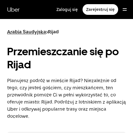
Przejdź
do
Uber
Zaloguj się
Zarejestruj się
głównej
zawartości
Arabia Saudyjska
>
Rijad
Przemieszczanie się po
Rijad
Planujesz podróż w mieście Rijad? Niezależnie od
tego, czy jesteś gościem, czy mieszkańcem, ten
przewodnik pomoże Ci w pełni wykorzystać to, co
oferuje miasto: Rijad. Podróżuj z lotniskiem z aplikacją
Uber i odkrywaj popularne trasy oraz miejsca
docelowe.