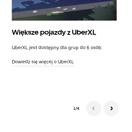
Większe pojazdy z UberXL
Pr
UberXL jest dostępny dla grup do 6 osób.
Gdy 
prze
Dowiedz się więcej o UberXL
doda
Dowi
1/4