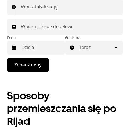
Wpisz lokalizację
Wpisz miejsce docelowe
Data
Godzina
Teraz
Naciśnij
Zobacz ceny
klawisz
strzałki
w dół,
aby
przejść
Sposoby
do
kalendarza
i wybrać
przemieszczania się po
datę.
Naciśnij
Rijad
klawisz
„Escape”,
aby