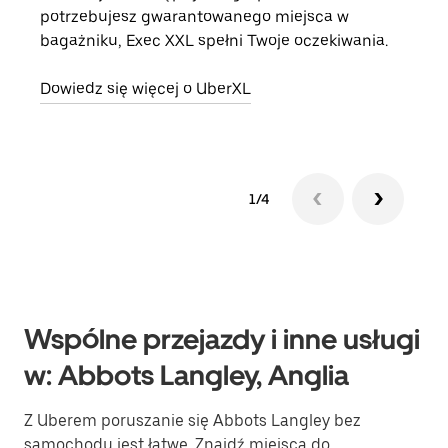
potrzebujesz gwarantowanego miejsca w
prze
bagażniku, Exec XXL spełni Twoje oczekiwania.
doda
Dowiedz się więcej o UberXL
Dowi
1/4
Wspólne przejazdy i inne usługi
w: Abbots Langley, Anglia
Z Uberem poruszanie się Abbots Langley bez
samochodu jest łatwe. Znajdź miejsca do