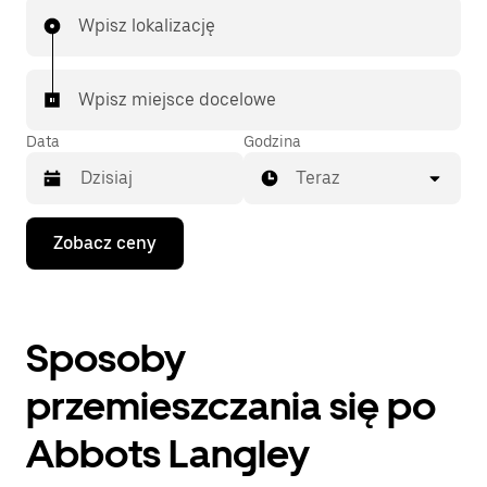
Wpisz lokalizację
Wpisz miejsce docelowe
Data
Godzina
Teraz
Naciśnij
Zobacz ceny
klawisz
strzałki
w dół,
aby
przejść
Sposoby
do
kalendarza
i wybrać
przemieszczania się po
datę.
Naciśnij
Abbots Langley
klawisz
„Escape”,
aby