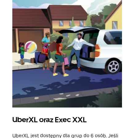
UberXL oraz Exec XXL
Pr
UberXL jest dostępny dla grup do 6 osób. Jeśli
Gdy 