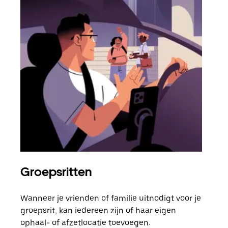
Groepsritten
Me
Wanneer je vrienden of familie uitnodigt voor je
Als 
groepsrit, kan iedereen zijn of haar eigen
kan 
ophaal- of afzetlocatie toevoegen.
rit 