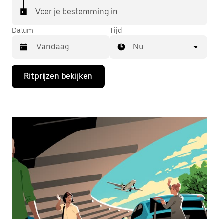
Voer je bestemming in
Datum
Tijd
Nu
Druk
Ritprijzen bekijken
op
de
pijl
omlaag
om
de
agenda
te
openen
en
een
datum
te
selecteren.
Druk
op