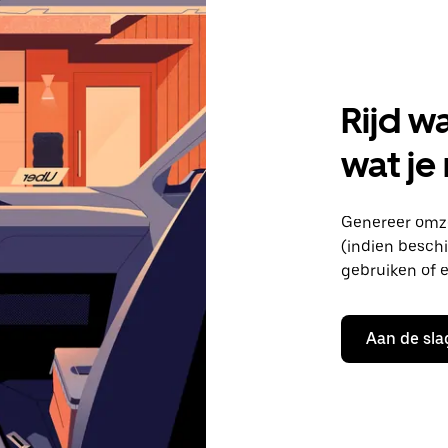
Rijd w
wat je
Genereer omze
(indien beschik
gebruiken of e
Aan de sla