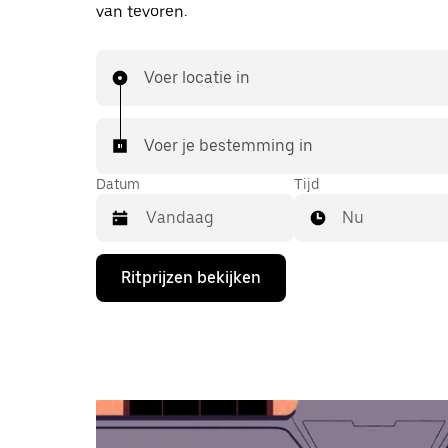
van tevoren.
Voer locatie in
Voer je bestemming in
Datum
Tijd
Nu
Druk
Ritprijzen bekijken
op
de
pijl
omlaag
om
de
agenda
te
openen
en