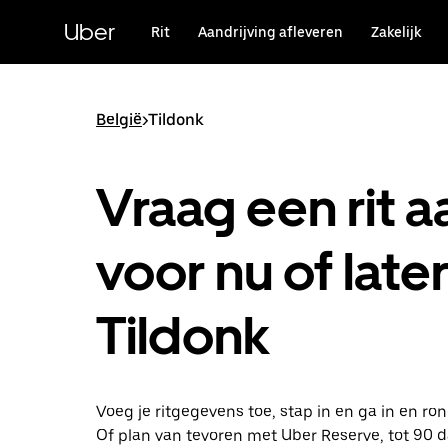
Doorgaan
naar
Uber
Rit
Aandrijving afleveren
Zakelijk
hoofdinhoud
België
>
Tildonk
Vraag een rit a
voor nu of later
Tildonk
Voeg je ritgegevens toe, stap in en ga in en ron
Of plan van tevoren met Uber Reserve, tot 90 