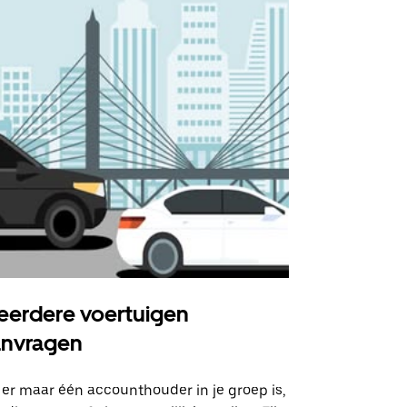
erdere voertuigen
Uber Shu
anvragen
Onze shuttle
geselecteer
 er maar één accounthouder in je groep is,
aangewezen 