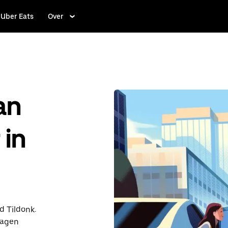
Uber Eats
Over
an
 in
d Tildonk.
dagen