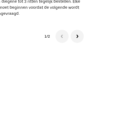
 diegene tot 3 ritten tegelijk bestellen. Elke
 moet beginnen voordat de volgende wordt
Bekijk de be
ngevraagd.
1/2