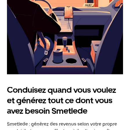
date.
Appuyez
sur
la
touche
Échap
pour
fermer
le
calendrier.
Conduisez quand vous voulez
et générez tout ce dont vous
avez besoin Smetlede
Smetlede : générez des revenus selon votre propre