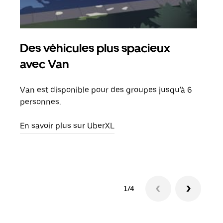
Des véhicules plus spacieux
Tra
avec Van
Lors
de v
Van est disponible pour des groupes jusqu'à 6
peut
personnes.
ou s
En savoir plus sur UberXL
En sa
1/4