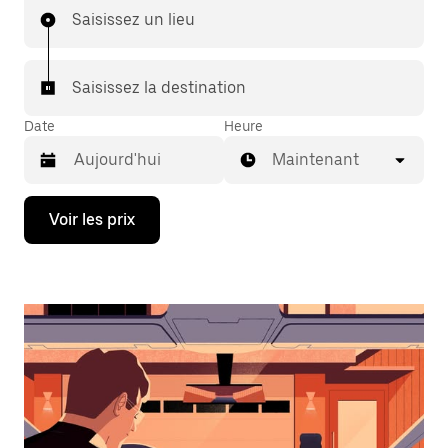
Saisissez un lieu
Saisissez la destination
Date
Heure
Maintenant
Appuyez
Voir les prix
sur
la
flèche
vers
le
bas
pour
ouvrir
le
calendrier
et
sélectionner
une