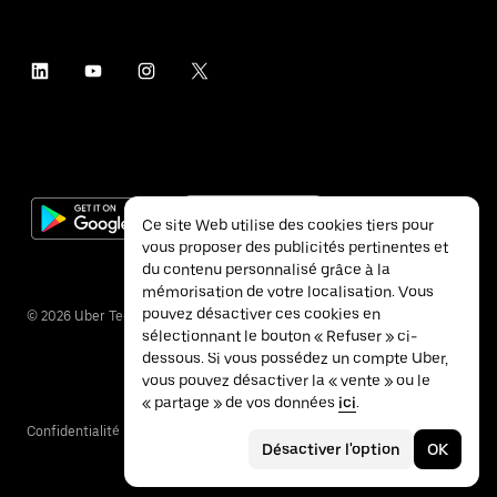
Ce site Web utilise des cookies tiers pour
vous proposer des publicités pertinentes et
du contenu personnalisé grâce à la
mémorisation de votre localisation. Vous
pouvez désactiver ces cookies en
©
2026
Uber Technologies Inc.
sélectionnant le bouton « Refuser » ci-
dessous. Si vous possédez un compte Uber,
vous pouvez désactiver la « vente » ou le
« partage » de vos données
ici
.
Confidentialité
Accessibilité
Conditions
Désactiver l'option
OK