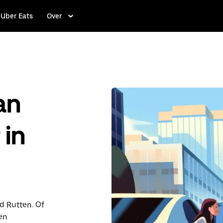
Uber Eats
Over
an
 in
nd Rutten. Of
en