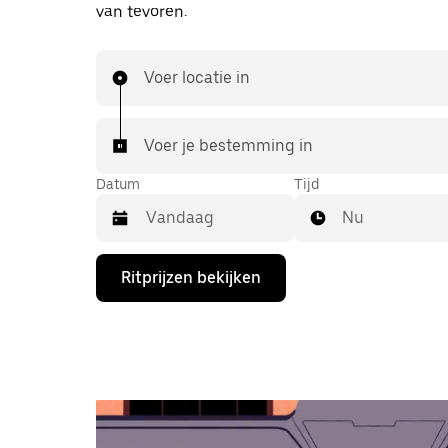
van tevoren.
Voer locatie in
Voer je bestemming in
Datum
Tijd
Nu
Druk
Ritprijzen bekijken
op
de
pijl
omlaag
om
de
agenda
te
openen
en