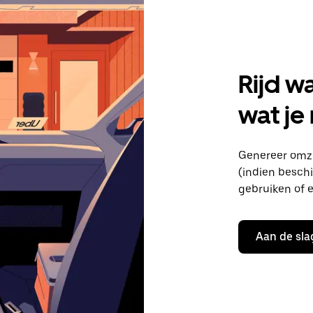
Rijd w
wat je
Genereer omze
(indien beschik
gebruiken of e
Aan de sla