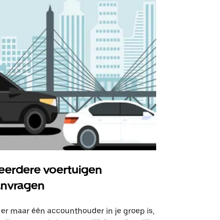
erdere voertuigen
Uber Shu
anvragen
Onze shuttle
geselecteer
 er maar één accounthouder in je groep is,
aangewezen 