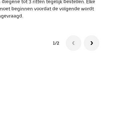
 diegene tot 3 ritten tegelijk bestellen. Elke
 moet beginnen voordat de volgende wordt
Bekijk de be
ngevraagd.
1/2