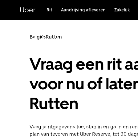
Doorgaan
naar
Uber
Rit
Aandrijving afleveren
Zakelijk
hoofdinhoud
België
>
Rutten
Vraag een rit a
voor nu of later
Rutten
Voeg je ritgegevens toe, stap in en ga in en ro
plan van tevoren met Uber Reserve, tot 90 dag