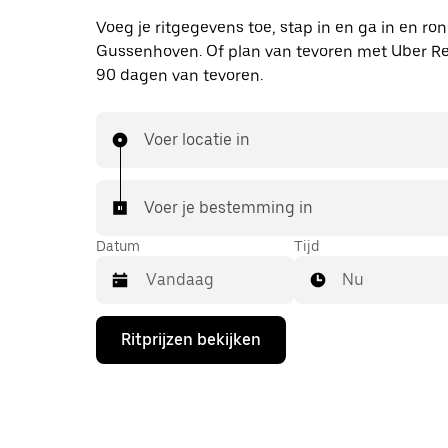
Voeg je ritgegevens toe, stap in en ga in en r
Gussenhoven. Of plan van tevoren met Uber Re
90 dagen van tevoren.
Voer locatie in
Voer je bestemming in
Datum
Tijd
Nu
Druk
Ritprijzen bekijken
op
de
pijl
omlaag
om
de