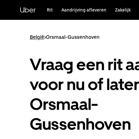
Doorgaan
naar
Uber
Rit
Aandrijving afleveren
Zakelijk
hoofdinhoud
België
>
Orsmaal-Gussenhoven
Vraag een rit a
voor nu of later
Orsmaal-
Gussenhoven