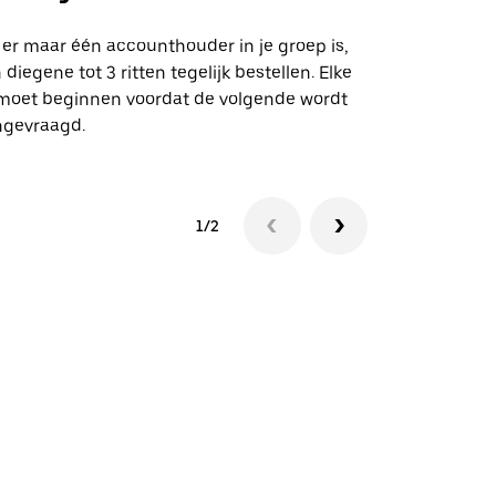
Onze shuttle
geselecteer
 er maar één accounthouder in je groep is,
aangewezen 
 diegene tot 3 ritten tegelijk bestellen. Elke
 moet beginnen voordat de volgende wordt
Bekijk de be
ngevraagd.
1/2