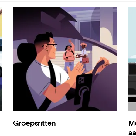
Groepsritten
Me
a