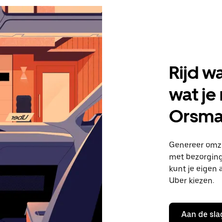
Rijd w
wat je
Orsma
Genereer omze
met bezorginge
kunt je eigen 
Uber kiezen.
Aan de sla