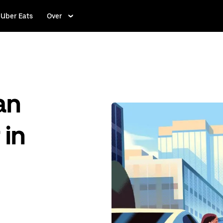
Uber Eats
Over
an
 in