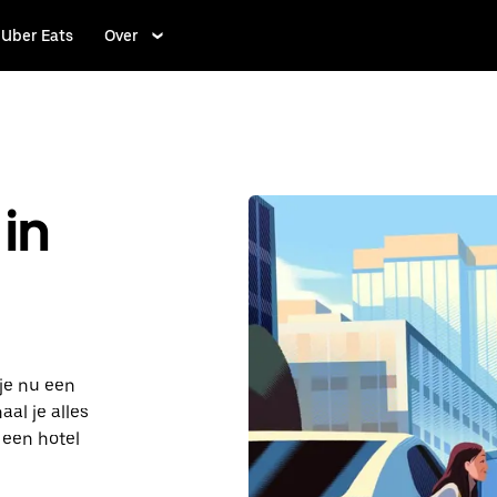
Uber Eats
Over
in
je nu een
al je alles
r een hotel