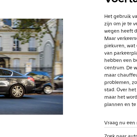
Het gebruik va
zijn om je te 
wegen heeft d
Maar verkeers
piekuren, wat 
van parkeerpl
hebben een bep
centrum. De w
maar chauffeu
problemen, zoa
stad. Over het
maar het word
plannen en te
Vraag nu een r
Zoek naar aut