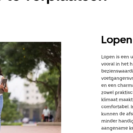
Lopen
Lopen is een 
vooral in het 
bezienswaardig
voetgangersvr
en een charman
zowel praktisc
klimaat maakt
comfortabel. 
kunnen de afs
minder handig 
aangename keu