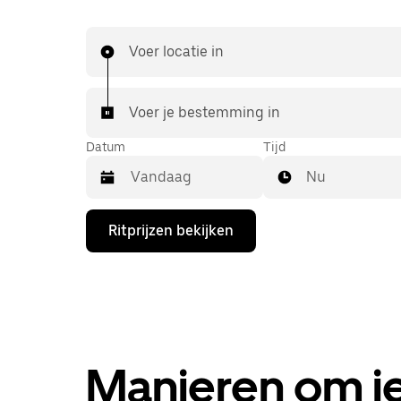
Voer locatie in
Voer je bestemming in
Datum
Tijd
Nu
Druk
Ritprijzen bekijken
op
de
pijl
omlaag
om
de
agenda
te
openen
Manieren om je
en
een