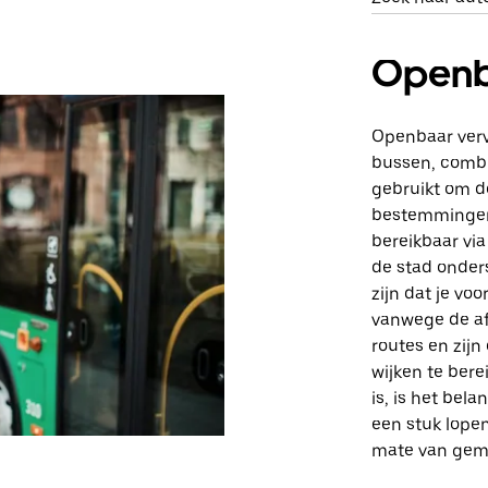
Openb
Openbaar verv
bussen, combi’
gebruikt om do
bestemmingen, 
bereikbaar via
de stad onder
zijn dat je v
vanwege de af
routes en zij
wijken te ber
is, is het be
een stuk lopen
mate van gema