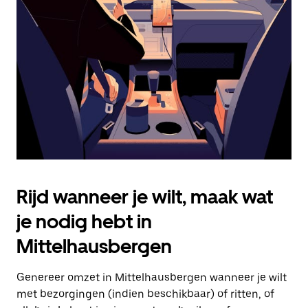
Druk
op
Escape
om
de
agenda
te
sluiten.
Rijd wanneer je wilt, maak wat
je nodig hebt in
Mittelhausbergen
Genereer omzet in Mittelhausbergen wanneer je wilt
met bezorgingen (indien beschikbaar) of ritten, of