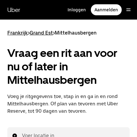
Doorgaan
naar
Uber
Inloggen
Aanmelden
hoofdinhoud
Frankrijk
>
Grand Est
>
Mittelhausbergen
Vraag een rit aan voor
nu of later in
Mittelhausbergen
Voeg je ritgegevens toe, stap in en ga in en rond
Mittelhausbergen. Of plan van tevoren met Uber
Reserve, tot 90 dagen van tevoren.
Voer locatie in