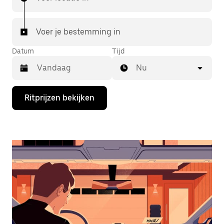
Voer je bestemming in
Datum
Tijd
Nu
Druk
Ritprijzen bekijken
op
de
pijl
omlaag
om
de
agenda
te
openen
en
een
datum
te
selecteren.