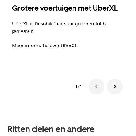
Grotere voertuigen met UberXL
Gro
UberXL is beschikbaar voor groepen tot 6
Wann
personen.
groe
opha
Meer informatie over UberXL
Lees
1/4
Ritten delen en andere