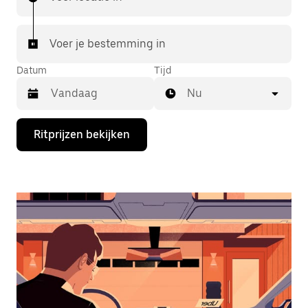
Voer je bestemming in
Datum
Tijd
Nu
Druk
Ritprijzen bekijken
op
de
pijl
omlaag
om
de
agenda
te
openen
en
een
datum
te
selecteren.