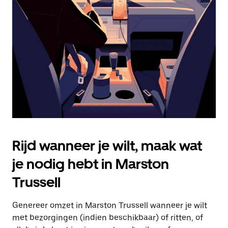
Druk
op
Escape
om
de
agenda
te
sluiten.
Rijd wanneer je wilt, maak wat
je nodig hebt in Marston
Trussell
Genereer omzet in Marston Trussell wanneer je wilt
met bezorgingen (indien beschikbaar) of ritten, of