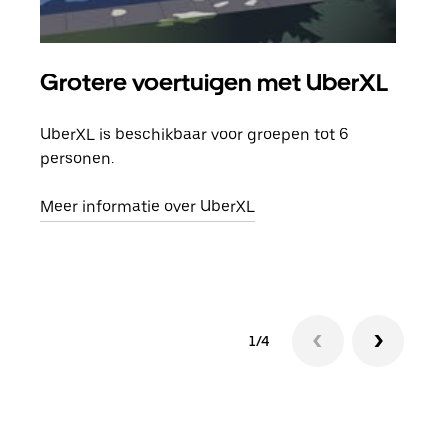
Grotere voertuigen met UberXL
Gro
UberXL is beschikbaar voor groepen tot 6
Wann
personen.
groe
opha
Meer informatie over UberXL
Lees
1/4