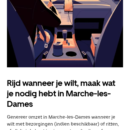
Druk
op
Escape
om
de
agenda
te
sluiten.
Rijd wanneer je wilt, maak wat
je nodig hebt in Marche-les-
Dames
Genereer omzet in Marche-les-Dames wanneer je
wilt met bezorgingen (indien beschikbaar) of ritten,