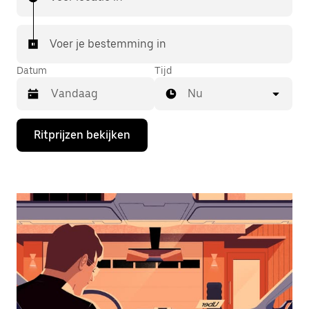
Voer je bestemming in
Datum
Tijd
Nu
Druk
Ritprijzen bekijken
op
de
pijl
omlaag
om
de
agenda
te
openen
en
een
datum
te
selecteren.