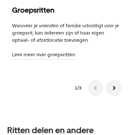
Groepsritten
Me
Wanneer je vrienden of familie uitnodigt voor je
Als 
groepsrit, kan iedereen zijn of haar eigen
kan 
ophaal- of afzetlocatie toevoegen.
rit 
aang
Lees meer over groepsritten
1/3
Ritten delen en andere