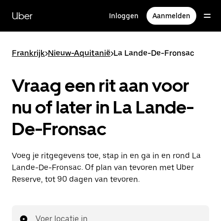
Doorgaan
naar
Uber
Inloggen
Aanmelden
hoofdinhoud
Frankrijk
>
Nieuw-Aquitanië
>
La Lande-De-Fronsac
Vraag een rit aan voor
nu of later in La Lande-
De-Fronsac
Voeg je ritgegevens toe, stap in en ga in en rond La
Lande-De-Fronsac. Of plan van tevoren met Uber
Reserve, tot 90 dagen van tevoren.
Voer locatie in