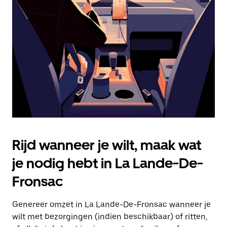
Druk
op
Escape
om
de
agenda
te
sluiten.
Rijd wanneer je wilt, maak wat
je nodig hebt in La Lande-De-
Fronsac
Genereer omzet in La Lande-De-Fronsac wanneer je
wilt met bezorgingen (indien beschikbaar) of ritten,