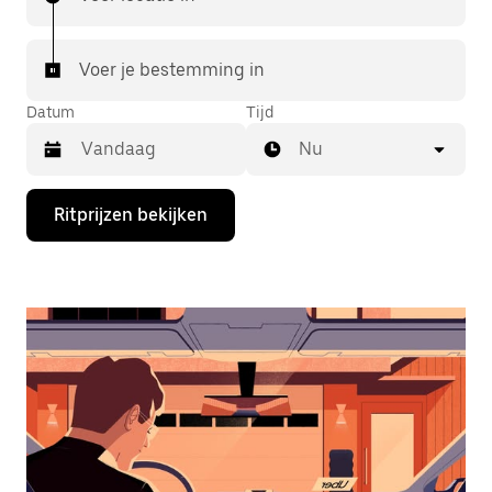
Voer je bestemming in
Datum
Tijd
Nu
Druk
Ritprijzen bekijken
op
de
pijl
omlaag
om
de
agenda
te
openen
en
een
datum
te
selecteren.