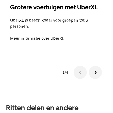
Grotere voertuigen met UberXL
Gro
UberXL is beschikbaar voor groepen tot 6
Wann
personen.
groe
opha
Meer informatie over UberXL
Lees
1/4
Ritten delen en andere