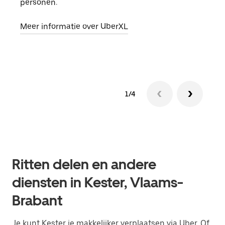
personen.
groe
opha
Meer informatie over UberXL
Lees
1/4
Ritten delen en andere
diensten in Kester, Vlaams-
Brabant
Je kunt Kester je makkelijker verplaatsen via Uber. Of