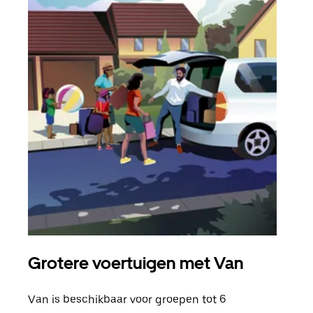
Grotere voertuigen met Van
Gro
Van is beschikbaar voor groepen tot 6
Wann