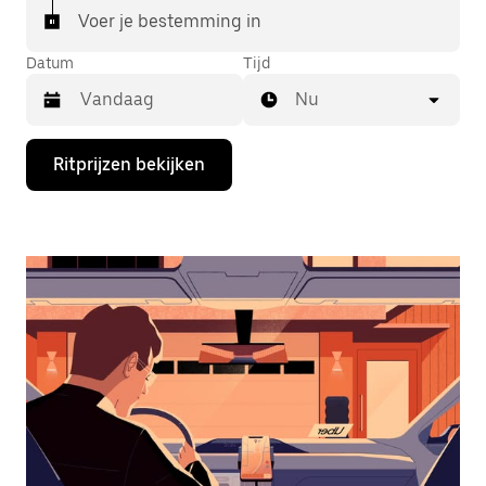
Voer je bestemming in
Datum
Tijd
Nu
Druk
Ritprijzen bekijken
op
de
pijl
omlaag
om
de
agenda
te
openen
en
een
datum
te
selecteren.
Druk
op
Escape