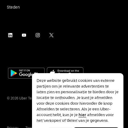
Steden
Deze website gebruikt cookies van externe
partijen om je relevante advertenties te
laten zien en personalisatie te bieden door je
locatie te onthouden. Je kunt je afmelden
©
2026
Uber Technologies Inc.
voor deze cookies door hieronder de knop
Afmelden te selecteren. Als je een Uber-
account hebt, kun je je
hier
afmelden voor
het 'verkopen' of 'delen' van je gegevens.
Privacy
Toegankelijkheid
Voorwaarden