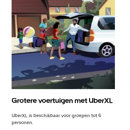
Grotere voertuigen met UberXL
Gro
UberXL is beschikbaar voor groepen tot 6
Wann
personen.
groe
opha