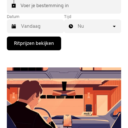
Voer je bestemming in
Datum
Tijd
Nu
Druk
Ritprijzen bekijken
op
de
pijl
omlaag
om
de
agenda
te
openen
en
een
datum
te
selecteren.
Druk
op
Escape