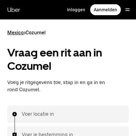
Doorgaan
naar
Uber
Inloggen
Aanmelden
hoofdinhoud
Mexico
>
Cozumel
Vraag een rit aan in
Cozumel
Voeg je ritgegevens toe, stap in en ga in en
rond Cozumel.
Voer locatie in
Voer je bestemming in