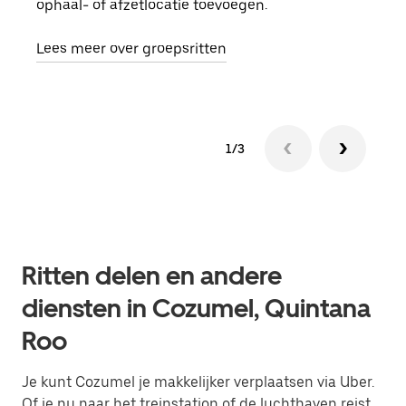
ophaal- of afzetlocatie toevoegen.
rit 
aang
Lees meer over groepsritten
1/3
Ritten delen en andere
diensten in Cozumel, Quintana
Roo
Je kunt Cozumel je makkelijker verplaatsen via Uber.
Of je nu naar het treinstation of de luchthaven reist,