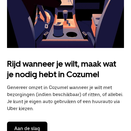
de
agenda
te
sluiten.
Rijd wanneer je wilt, maak wat
je nodig hebt in Cozumel
Genereer omzet in Cozumel wanneer je wilt met
bezorgingen (indien beschikbaar) of ritten, of allebei.
Je kunt je eigen auto gebruiken of een huurauto via
Uber kiezen.
Aan de slag