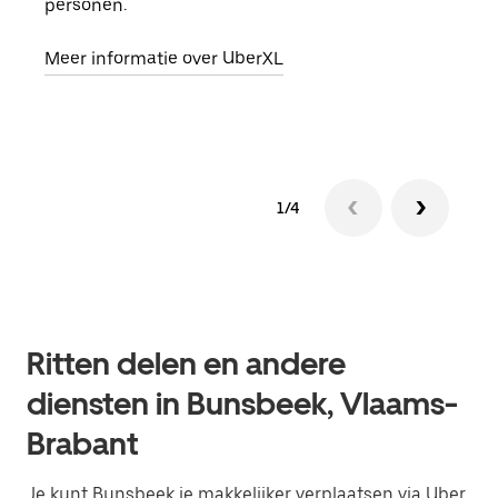
personen.
groe
opha
Meer informatie over UberXL
Lees
1/4
Ritten delen en andere
diensten in Bunsbeek, Vlaams-
Brabant
Je kunt Bunsbeek je makkelijker verplaatsen via Uber.