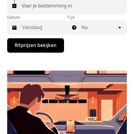
Voer je bestemming in
Datum
Tijd
Nu
Druk
Ritprijzen bekijken
op
de
pijl
omlaag
om
de
agenda
te
openen
en
een
datum
te
selecteren.
Druk
op
Escape