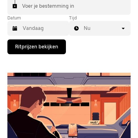
Voer je bestemming in
Datum
Tijd
Nu
Druk
Ritprijzen bekijken
op
de
pijl
omlaag
om
de
agenda
te
openen
en
een
datum
te
selecteren.
Druk
op
Escape