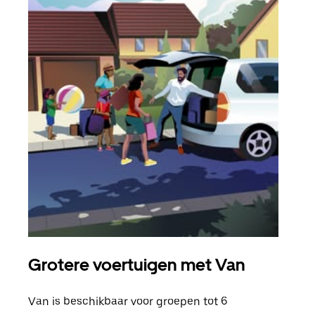
Grotere voertuigen met Van
Gro
Van is beschikbaar voor groepen tot 6
Wann