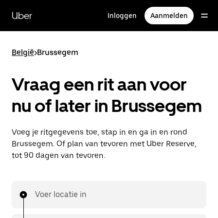
Doorgaan
naar
Uber
Inloggen
Aanmelden
hoofdinhoud
België
>
Brussegem
Vraag een rit aan voor
nu of later in Brussegem
Voeg je ritgegevens toe, stap in en ga in en rond
Brussegem. Of plan van tevoren met Uber Reserve,
tot 90 dagen van tevoren.
Voer locatie in