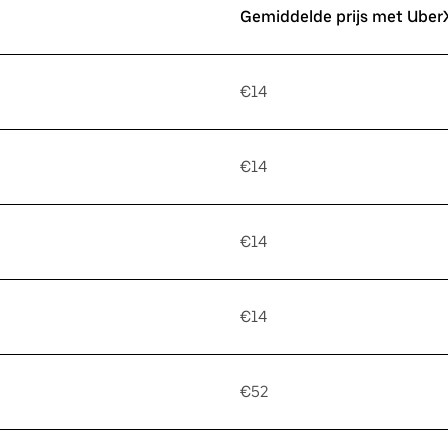
Gemiddelde prijs met Uber
€14
€14
€14
€14
€52