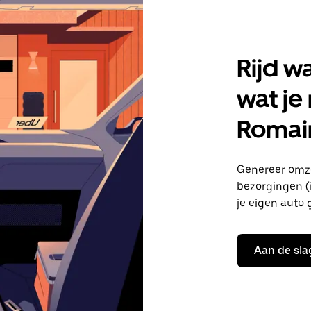
Rijd w
wat je 
Romain
Genereer omzet
bezorgingen (i
je eigen auto 
Aan de sla