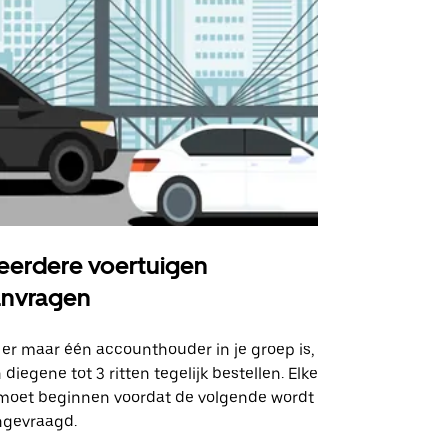
erdere voertuigen
Uber Shu
anvragen
Onze shuttle
geselecteer
 er maar één accounthouder in je groep is,
aangewezen 
 diegene tot 3 ritten tegelijk bestellen. Elke
 moet beginnen voordat de volgende wordt
Bekijk de be
ngevraagd.