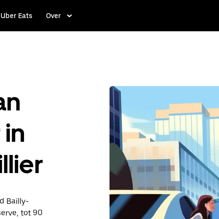
Uber Eats
Over
an
 in
lier
d Bailly-
erve, tot 90