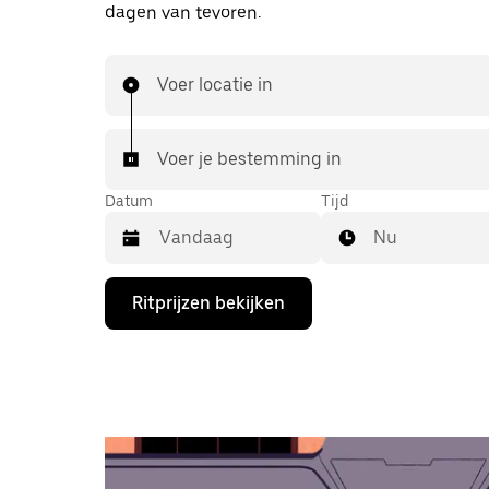
dagen van tevoren.
Voer locatie in
Voer je bestemming in
Datum
Tijd
Nu
Druk
Ritprijzen bekijken
op
de
pijl
omlaag
om
de
agenda
te
openen
en