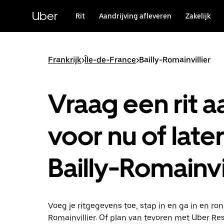
Doorgaan
naar
Uber
Rit
Aandrijving afleveren
Zakelijk
hoofdinhoud
Frankrijk
>
Île-de-France
>
Bailly-Romainvillier
Vraag een rit a
voor nu of later
Bailly-Romainvil
Voeg je ritgegevens toe, stap in en ga in en ron
Romainvillier. Of plan van tevoren met Uber Res