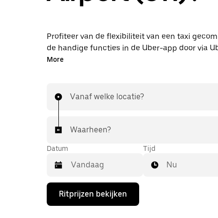
Profiteer van de flexibiliteit van een taxi gec
de handige functies in de Uber-app door via U
naar de luchthaven STI te rijden. Je kunt on-
More
lastminute-rit aanvragen, 24/7 in de app of onl
elke rit krijg je een voordelige prijsopgave vooraf
de luchthaven is binnen handbereik.
Vanaf welke locatie?
Waarheen?
Datum
Tijd
Nu
Druk
Ritprijzen bekijken
op
de
pijl