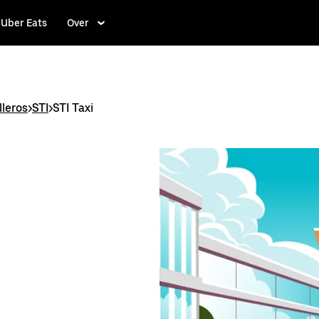
Uber Eats
Over
lleros
>
STI
>
STI Taxi