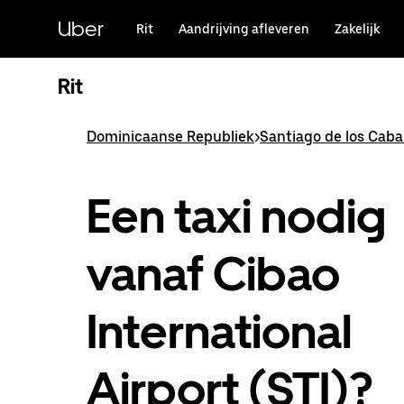
Doorgaan
naar
Uber
Rit
Aandrijving afleveren
Zakelijk
hoofdinhoud
Rit
Dominicaanse Republiek
>
Santiago de los Caba
Een taxi nodig
vanaf Cibao
International
Airport (STI)?