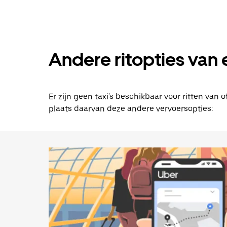
omlaag
om
de
agenda
te
openen
Andere ritopties van 
en
een
datum
te
Er zijn geen taxi's beschikbaar voor ritten van
selecteren.
Druk
plaats daarvan deze andere vervoersopties:
op
Escape
om
de
agenda
te
sluiten.