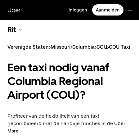
Doorgaan
naar
Uber
Inloggen
Aanmelden
hoofdinhoud
Rit
Verenigde Staten
>
Missouri
>
Columbia
>
COU
>
COU Taxi
Een taxi nodig vanaf
Columbia Regional
Airport (COU)?
Profiteer van de flexibiliteit van een taxi
gecombineerd met de handige functies in de Uber-
app door via Uber van of naar de luchthaven COU te
More
rijden. Je kunt on-demand een lastminute-rit