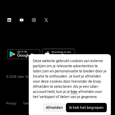
Deze website gebruikt cookies van externe
partijen om je relevante advertenties te
laten zien en personalisatie te bieden door je
locatie te onthouden. Je kunt je afmelden
©
2026
Uber Technologies Inc.
voor deze cookies door hieronder de knop
Afmelden te selecteren. Als je een Uber-
account hebt, kun je je
hier
afmelden voor
het 'verkopen' of 'delen' van je gegevens.
Privacy
Toegankelijkheid
Voorwaarden
Afmelden
Ik heb het begrepen