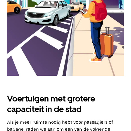
een
datum
te
selecteren.
Druk
op
Escape
om
de
agenda
te
sluiten.
Voertuigen met grotere
capaciteit in de stad
Als je meer ruimte nodig hebt voor passagiers of
bagage, raden we aan om een van de volgende