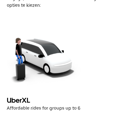
opties te kiezen:
UberXL
U
Affordable rides for groups up to 6
Af