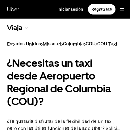
Ir
al
Uber
Iniciar sesión
Regístrate
contenido
principal
Viaja
Estados Unidos
>
Missouri
>
Columbia
>
COU
>
COU Taxi
¿Necesitas un taxi
desde Aeropuerto
Regional de Columbia
(COU)?
¿Te gustaría disfrutar de la flexibilidad de un taxi,
pero con las útiles funciones de la app Uber? Solicita