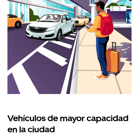
y
seleccionar
una
fecha.
Pulsa
el
botón
de
escape
para
cerrar
el
calendario.
Vehículos de mayor capacidad
en la ciudad