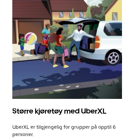
Større kjøretøy med UberXL
Gr
UberXL er tilgjengelig for grupper på opptil 6
Når d
personer.
grup