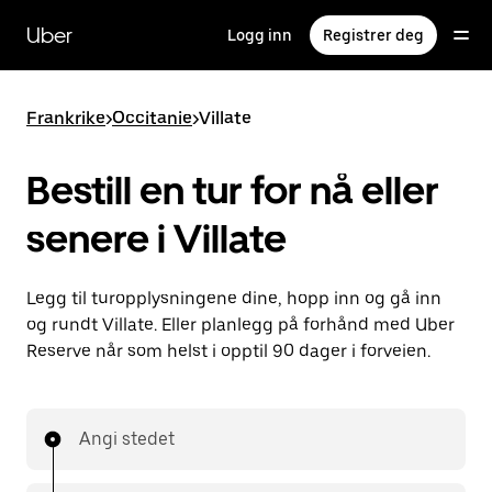
Hopp
til
Uber
Logg inn
Registrer deg
hovedinnholdet
Frankrike
>
Occitanie
>
Villate
Bestill en tur for nå eller
senere i Villate
Legg til turopplysningene dine, hopp inn og gå inn
og rundt Villate. Eller planlegg på forhånd med Uber
Reserve når som helst i opptil 90 dager i forveien.
Angi stedet