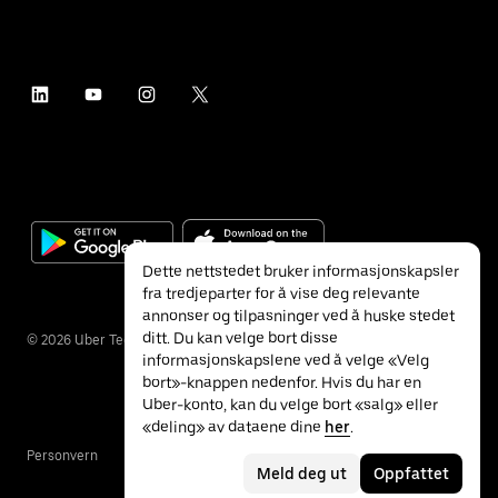
Dette nettstedet bruker informasjonskapsler
fra tredjeparter for å vise deg relevante
annonser og tilpasninger ved å huske stedet
ditt. Du kan velge bort disse
©
2026
Uber Technologies Inc.
informasjonskapslene ved å velge «Velg
bort»-knappen nedenfor. Hvis du har en
Uber-konto, kan du velge bort «salg» eller
«deling» av dataene dine
her
.
Personvern
Tilgjengelighet
Vilkår
Meld deg ut
Oppfattet