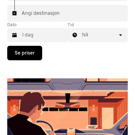
Angi destinasjon
Dato
Tid
Nå
Trykk
Se priser
på
piltast
ned
for
å
åpne
kalenderen
og
velge
en
dato.
Trykk
på
Esc-
knappen