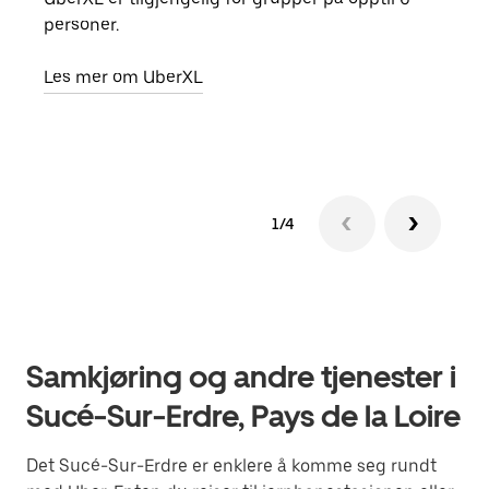
personer.
grup
hent
Les mer om UberXL
Finn
1/4
Samkjøring og andre tjenester i
Sucé-Sur-Erdre, Pays de la Loire
Det Sucé-Sur-Erdre er enklere å komme seg rundt