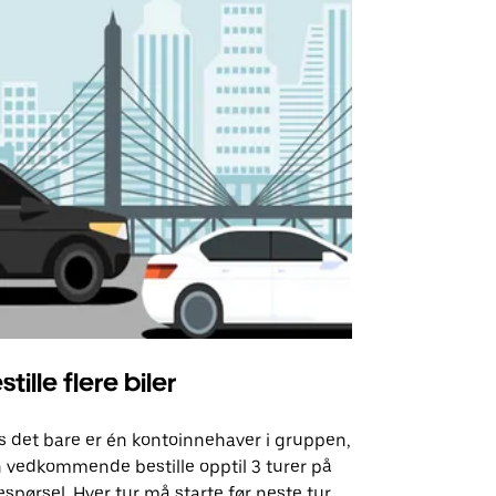
stille flere biler
Uber Shu
s det bare er én kontoinnehaver i gruppen,
Vårt shuttle-
 vedkommende bestille opptil 3 turer på
utvalgte fly
espørsel. Hver tur må starte før neste tur
arrangement