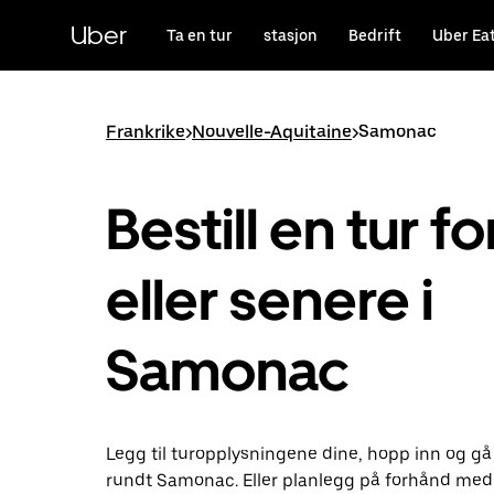
Hopp
til
Uber
Ta en tur
stasjon
Bedrift
Uber Ea
hovedinnholdet
Frankrike
>
Nouvelle-Aquitaine
>
Samonac
Bestill en tur fo
eller senere i
Samonac
Legg til turopplysningene dine, hopp inn og gå
rundt Samonac. Eller planlegg på forhånd med