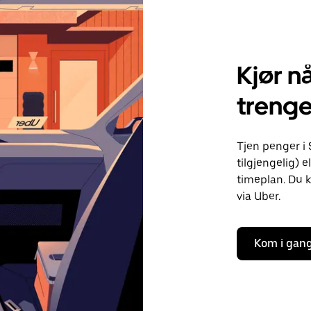
Kjør nå
treng
Tjen penger i
tilgjengelig) e
timeplan. Du k
via Uber.
Kom i gan