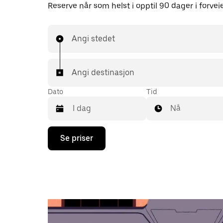
Reserve når som helst i opptil 90 dager i forvei
Angi stedet
Angi destinasjon
Dato
Tid
Nå
Trykk
Se priser
på
piltast
ned
for
å
åpne
kalenderen
og
velge
en