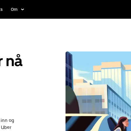
ts
Om
r nå
 inn og
 Uber