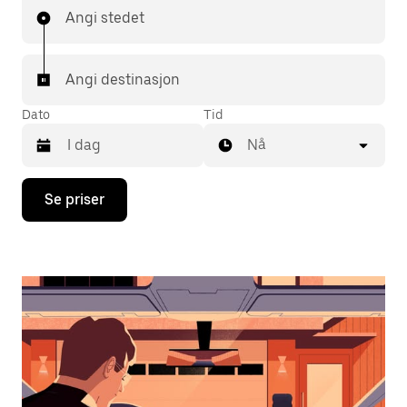
Angi stedet
Angi destinasjon
Dato
Tid
Nå
Trykk
Se priser
på
piltast
ned
for
å
åpne
kalenderen
og
velge
en
dato.
Trykk
på