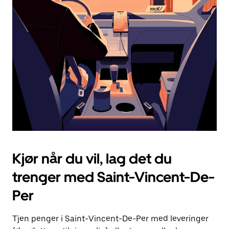
Esc-
knappen
for
å
lukke
kalenderen.
Kjør når du vil, lag det du
trenger med Saint-Vincent-De-
Per
Tjen penger i Saint-Vincent-De-Per med leveringer