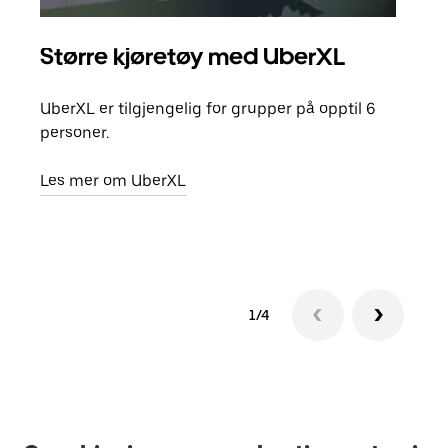
Større kjøretøy med UberXL
Gr
UberXL er tilgjengelig for grupper på opptil 6
Når d
personer.
grup
hent
Les mer om UberXL
Finn
1/4