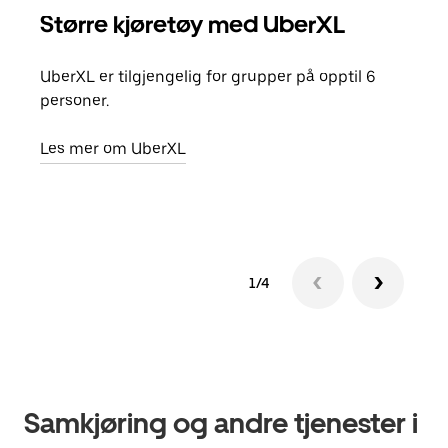
Større kjøretøy med UberXL
Gr
UberXL er tilgjengelig for grupper på opptil 6
Når d
personer.
grup
hent
Les mer om UberXL
Finn
1/4
Samkjøring og andre tjenester i