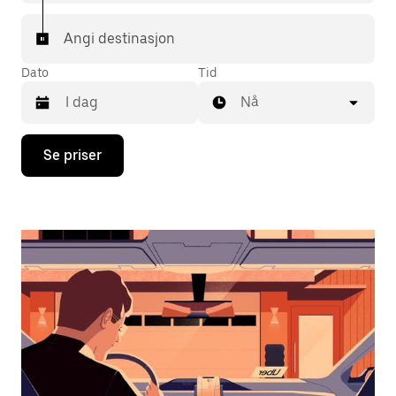
Angi destinasjon
Dato
Tid
Nå
Trykk
Se priser
på
piltast
ned
for
å
åpne
kalenderen
og
velge
en
dato.
Trykk
på
Esc-
knappen