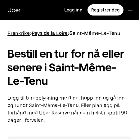
Hopp
til
Uber
Logg inn
Registrer deg
hovedinnholdet
Frankrike
>
Pays de la Loire
>
Saint-Même-Le-Tenu
Bestill en tur for nå eller
senere i Saint-Même-
Le-Tenu
Legg til turopplysningene dine, hopp inn og gå inn
og rundt Saint-Même-Le-Tenu. Eller planlegg på
forhånd med Uber Reserve når som helst i opptil 90
dager i forveien.