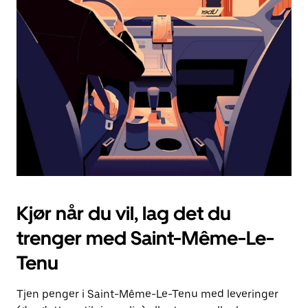
Esc-
knappen
for
å
lukke
kalenderen.
Kjør når du vil, lag det du
trenger med Saint-Même-Le-
Tenu
Tjen penger i Saint-Même-Le-Tenu med leveringer