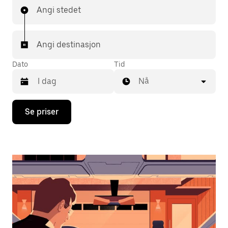
Angi stedet
Angi destinasjon
Dato
Tid
Nå
Trykk
Se priser
på
piltast
ned
for
å
åpne
kalenderen
og
velge
en
dato.
Trykk
på