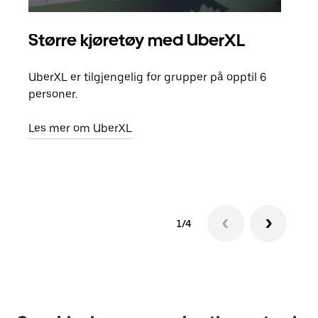
Større kjøretøy med UberXL
Gr
UberXL er tilgjengelig for grupper på opptil 6
Når d
personer.
grup
hent
Les mer om UberXL
Finn
1/4