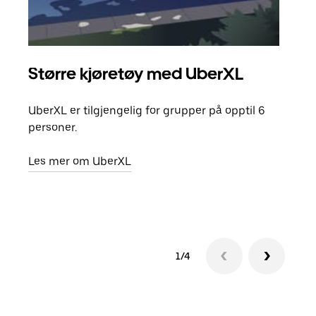
Større kjøretøy med UberXL
Gr
UberXL er tilgjengelig for grupper på opptil 6
Når d
personer.
grup
hent
Les mer om UberXL
Finn
1/4