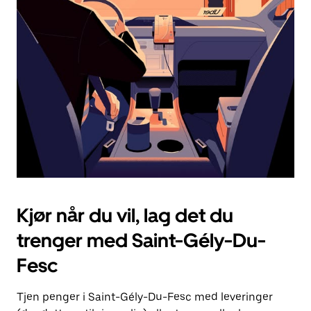
Esc-
knappen
for
å
lukke
kalenderen.
Kjør når du vil, lag det du
trenger med Saint-Gély-Du-
Fesc
Tjen penger i Saint-Gély-Du-Fesc med leveringer