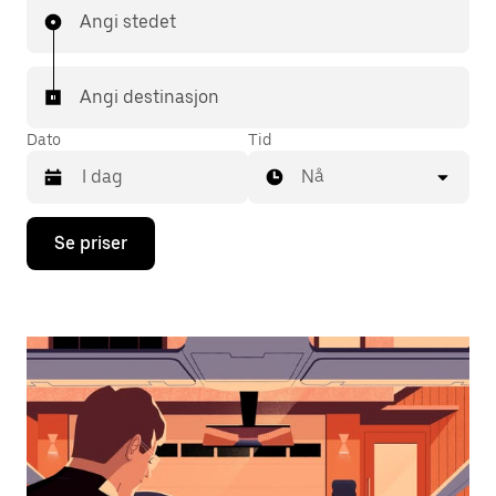
Angi stedet
Angi destinasjon
Dato
Tid
Nå
Trykk
Se priser
på
piltast
ned
for
å
åpne
kalenderen
og
velge
en
dato.
Trykk
på