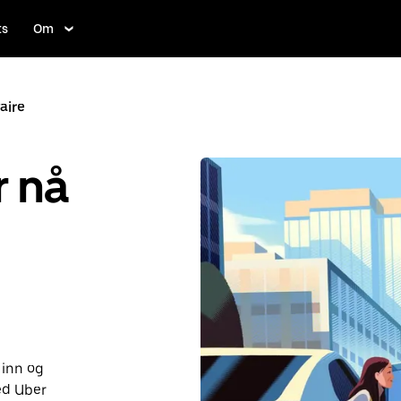
ts
Om
aire
r nå
 inn og
ed Uber