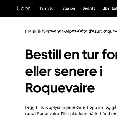
Hopp
til
Uber
Ta en tur
stasjon
Bedrift
Uber Ea
hovedinnholdet
Frankrike
>
Provence-Alpes-Côte d'Azur
>
Roquev
Bestill en tur fo
eller senere i
Roquevaire
Legg til turopplysningene dine, hopp inn og gå
rundt Roquevaire. Eller planlegg på forhånd m