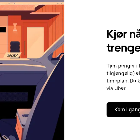
Kjør nå
treng
Tjen penger i 
tilgjengelig) e
timeplan. Du k
via Uber.
Kom i gan