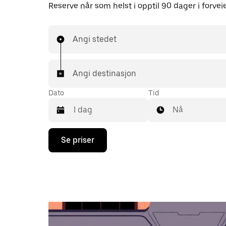
Reserve når som helst i opptil 90 dager i forvei
Angi stedet
Angi destinasjon
Dato
Tid
Nå
Trykk
Se priser
på
piltast
ned
for
å
åpne
kalenderen
og
velge
en