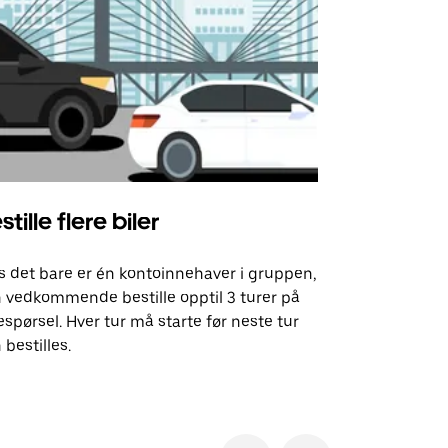
stille flere biler
Uber Shu
s det bare er én kontoinnehaver i gruppen,
Vårt shuttle-
 vedkommende bestille opptil 3 turer på
utvalgte fly
espørsel. Hver tur må starte før neste tur
arrangement
 bestilles.
Se tilgjenge