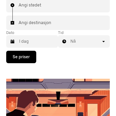
Angi stedet
Angi destinasjon
Dato
Tid
Nå
Trykk
Se priser
på
piltast
ned
for
å
åpne
kalenderen
og
velge
en
dato.
Trykk
på