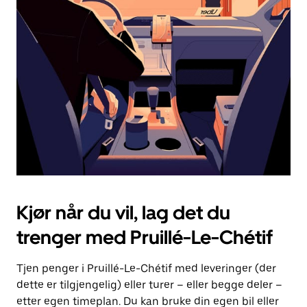
Esc-
knappen
for
å
lukke
kalenderen.
Kjør når du vil, lag det du
trenger med Pruillé-Le-Chétif
Tjen penger i Pruillé-Le-Chétif med leveringer (der
dette er tilgjengelig) eller turer – eller begge deler –
etter egen timeplan. Du kan bruke din egen bil eller