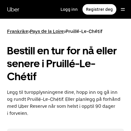
Hopp
til
Uber
Logg inn
Registrer deg
hovedinnholdet
Frankrike
>
Pays de la Loire
>
Pruillé-Le-Chétif
Bestill en tur for nå eller
senere i Pruillé-Le-
Chétif
Legg til turopplysningene dine, hopp inn og gå inn
og rundt Pruillé-Le-Chétif. Eller planlegg på forhånd
med Uber Reserve når som helst i opptil 90 dager
i forveien.