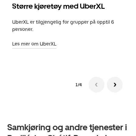
Større kjøretøy med UberXL
Gr
UberXL er tilgjengelig for grupper på opptil 6
Når d
personer.
grup
hent
Les mer om UberXL
Finn
1/4
Samkjøring og andre tjenester i