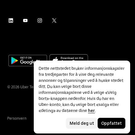
Dette nettstedet bruker informasjonskapsler
fra tredjeparter for å vise deg relevante
annonser og tilpasninger ved å huske stedet
ditt. Du kan velge bort disse
©
2026
Uber Technologies Inc.
informasjonskapslene ved å velge «Velg
bort»-knappen nedenfor. Hvis du har en
Uber-konto, kan du velge bort «salg» eller
«deling» av dataene dine
her
.
Personvern
Tilgjengelighet
Vilkår
Meld deg ut
Oppfattet