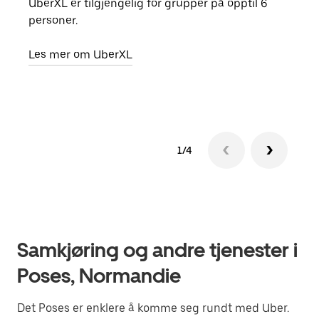
UberXL er tilgjengelig for grupper på opptil 6
Når d
personer.
grup
hent
Les mer om UberXL
Finn
1/4
Samkjøring og andre tjenester i
Poses, Normandie
Det Poses er enklere å komme seg rundt med Uber.