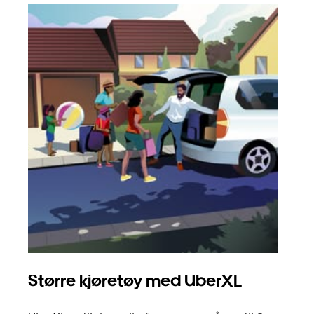
Større kjøretøy med UberXL
Gr