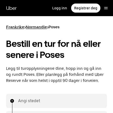
Hopp
til
Uber
Logg inn
Registrer deg
hovedinnholdet
Frankrike
>
Normandie
>
Poses
Bestill en tur for nå eller
senere i Poses
Legg til turopplysningene dine, hopp inn og gå inn
og rundt Poses. Eller planlegg på forhånd med Uber
Reserve når som helst i opptil 90 dager i forveien.
Angi stedet