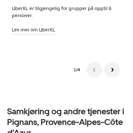
UberXL er tilgjengelig for grupper på opptil 6
Når d
personer.
grup
hent
Les mer om UberXL
Finn
1/4
Samkjøring og andre tjenester i
Pignans, Provence-Alpes-Côte
d'Azur