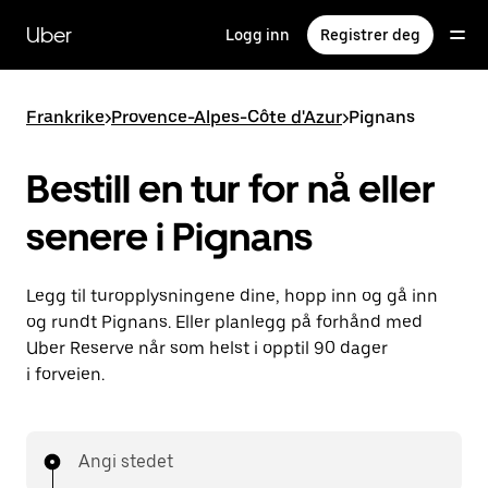
Hopp
til
Uber
Logg inn
Registrer deg
hovedinnholdet
Frankrike
>
Provence-Alpes-Côte d'Azur
>
Pignans
Bestill en tur for nå eller
senere i Pignans
Legg til turopplysningene dine, hopp inn og gå inn
og rundt Pignans. Eller planlegg på forhånd med
Uber Reserve når som helst i opptil 90 dager
i forveien.
Angi stedet