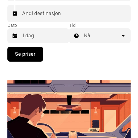
Angi destinasjon
Dato
Tid
Nå
Trykk
Se priser
på
piltast
ned
for
å
åpne
kalenderen
og
velge
en
dato.
Trykk
på
Esc-
knappen