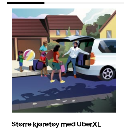
Større kjøretøy med UberXL
Gr