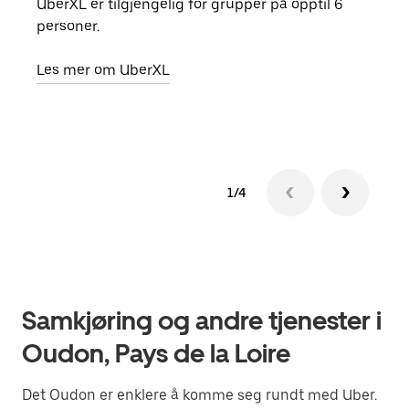
UberXL er tilgjengelig for grupper på opptil 6
Når d
personer.
grup
hent
Les mer om UberXL
Finn
1/4
Samkjøring og andre tjenester i
Oudon, Pays de la Loire
Det Oudon er enklere å komme seg rundt med Uber.