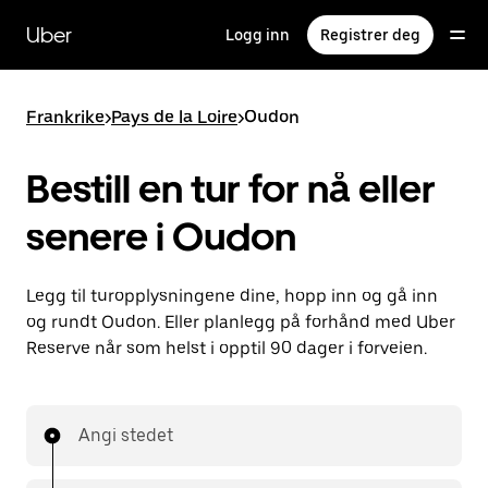
Hopp
til
Uber
Logg inn
Registrer deg
hovedinnholdet
Frankrike
>
Pays de la Loire
>
Oudon
Bestill en tur for nå eller
senere i Oudon
Legg til turopplysningene dine, hopp inn og gå inn
og rundt Oudon. Eller planlegg på forhånd med Uber
Reserve når som helst i opptil 90 dager i forveien.
Angi stedet