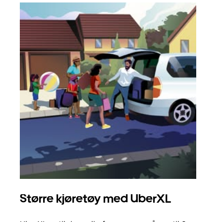
Større kjøretøy med UberXL
Gr