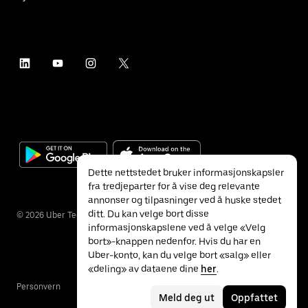
Dette nettstedet bruker informasjonskapsler
fra tredjeparter for å vise deg relevante
annonser og tilpasninger ved å huske stedet
ditt. Du kan velge bort disse
©
2026
Uber Technologies Inc.
informasjonskapslene ved å velge «Velg
bort»-knappen nedenfor. Hvis du har en
Uber-konto, kan du velge bort «salg» eller
«deling» av dataene dine
her
.
Personvern
Tilgjengelighet
Vilkår
Meld deg ut
Oppfattet