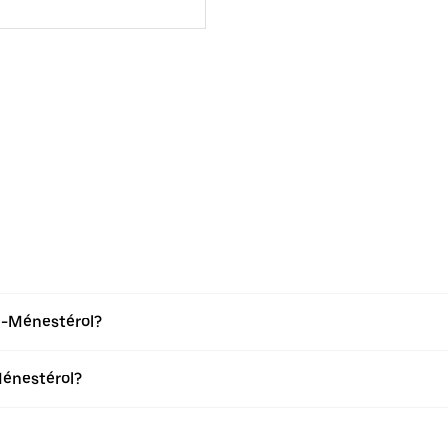
n-Ménestérol?
énestérol?