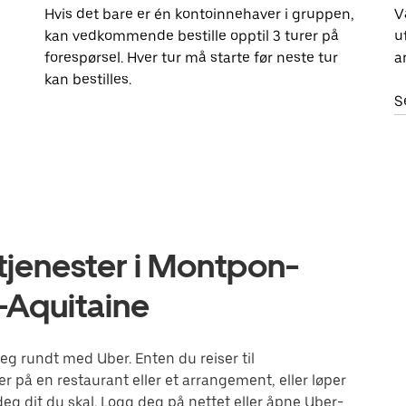
Hvis det bare er én kontoinnehaver i gruppen,
V
kan vedkommende bestille opptil 3 turer på
u
forespørsel. Hver tur må starte før neste tur
a
kan bestilles.
S
tjenester i Montpon-
-Aquitaine
 rundt med Uber. Enten du reiser til
r på en restaurant eller et arrangement, eller løper
g dit du skal. Logg deg på nettet eller åpne Uber-