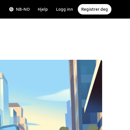
NB-NO
Hjelp
Logg inn
Registrer deg