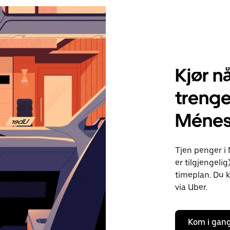
Kjør nå
treng
Ménes
Tjen penger i
er tilgjengelig
timeplan. Du k
via Uber.
Kom i gan