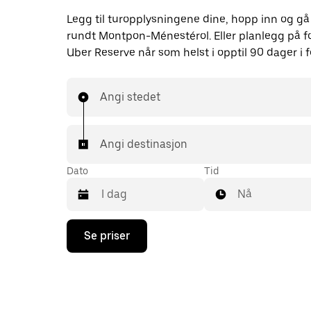
Legg til turopplysningene dine, hopp inn og gå
rundt Montpon-Ménestérol. Eller planlegg på 
Uber Reserve når som helst i opptil 90 dager i f
Angi stedet
Angi destinasjon
Dato
Tid
Nå
Trykk
Se priser
på
piltast
ned
for
å
åpne