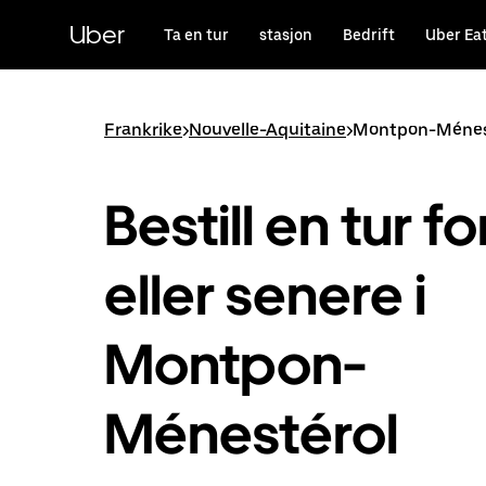
Hopp
til
Uber
Ta en tur
stasjon
Bedrift
Uber Ea
hovedinnholdet
Frankrike
>
Nouvelle-Aquitaine
>
Montpon-Ménes
Bestill en tur fo
eller senere i
Montpon-
Ménestérol