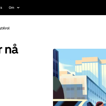
ts
Om
térol
r nå