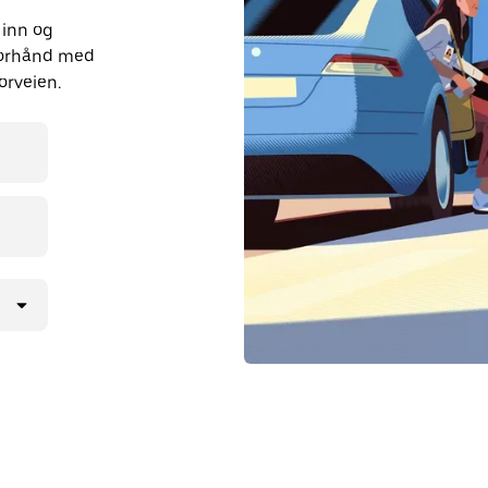
 inn og
forhånd med
orveien.