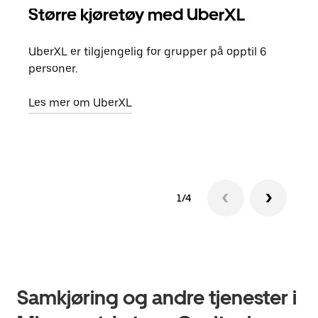
Større kjøretøy med UberXL
Gr
UberXL er tilgjengelig for grupper på opptil 6
Når d
personer.
grup
hent
Les mer om UberXL
Finn
1/4
Samkjøring og andre tjenester i