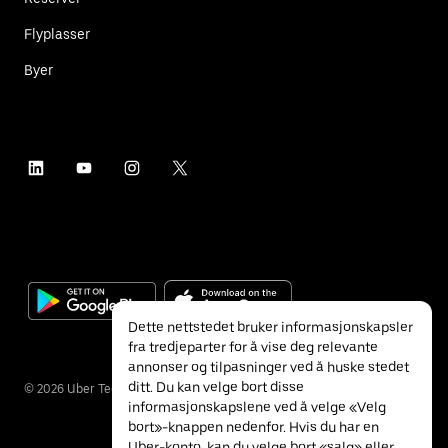
Flyplasser
Byer
Dette nettstedet bruker informasjonskapsler
fra tredjeparter for å vise deg relevante
annonser og tilpasninger ved å huske stedet
ditt. Du kan velge bort disse
©
2026
Uber Technologies Inc.
informasjonskapslene ved å velge «Velg
bort»-knappen nedenfor. Hvis du har en
Uber-konto, kan du velge bort «salg» eller