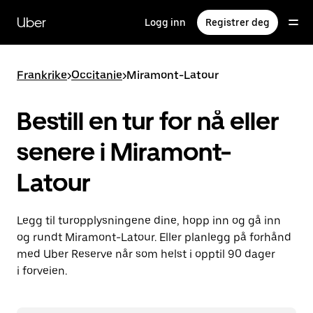
Hopp
til
Uber
Logg inn
Registrer deg
hovedinnholdet
Frankrike
>
Occitanie
>
Miramont-Latour
Bestill en tur for nå eller
senere i Miramont-
Latour
Legg til turopplysningene dine, hopp inn og gå inn
og rundt Miramont-Latour. Eller planlegg på forhånd
med Uber Reserve når som helst i opptil 90 dager
i forveien.