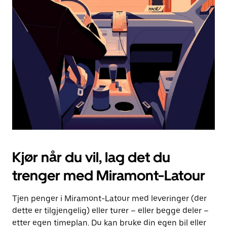
Esc-
knappen
for
å
lukke
kalenderen.
Kjør når du vil, lag det du
trenger med Miramont-Latour
Tjen penger i Miramont-Latour med leveringer (der
dette er tilgjengelig) eller turer – eller begge deler –
etter egen timeplan. Du kan bruke din egen bil eller