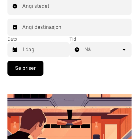
Angi stedet
Angi destinasjon
Dato
Tid
Nå
Trykk
Se priser
på
piltast
ned
for
å
åpne
kalenderen
og
velge
en
dato.
Trykk
på