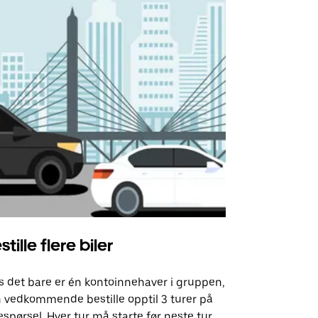
stille flere biler
Uber Shu
s det bare er én kontoinnehaver i gruppen,
Vårt shuttle-
 vedkommende bestille opptil 3 turer på
utvalgte fly
espørsel. Hver tur må starte før neste tur
arrangement