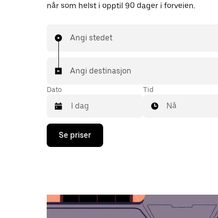
når som helst i opptil 90 dager i forveien.
Angi stedet
Angi destinasjon
Dato
Tid
Nå
Trykk
Se priser
på
piltast
ned
for
å
åpne
kalenderen
og
velge
en