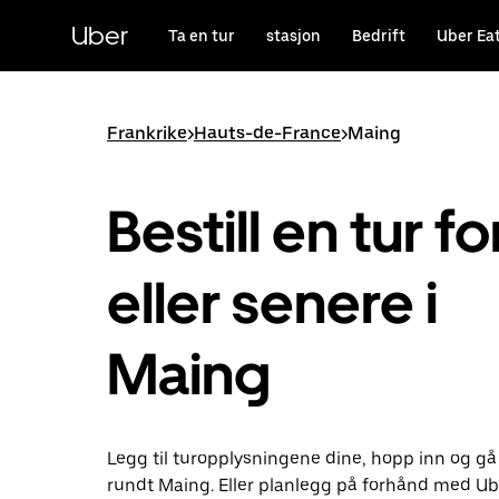
Hopp
til
Uber
Ta en tur
stasjon
Bedrift
Uber Ea
hovedinnholdet
Frankrike
>
Hauts-de-France
>
Maing
Bestill en tur fo
eller senere i
Maing
Legg til turopplysningene dine, hopp inn og gå
rundt Maing. Eller planlegg på forhånd med Ub