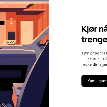
Kjør nå
treng
Tjen penger i 
eller turer – 
bruke din egen 
Kom i gan