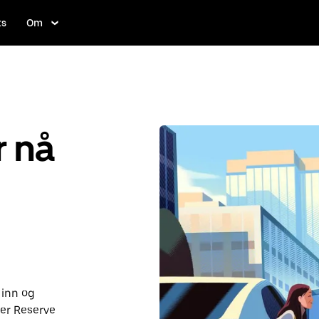
ts
Om
r nå
 inn og
er Reserve