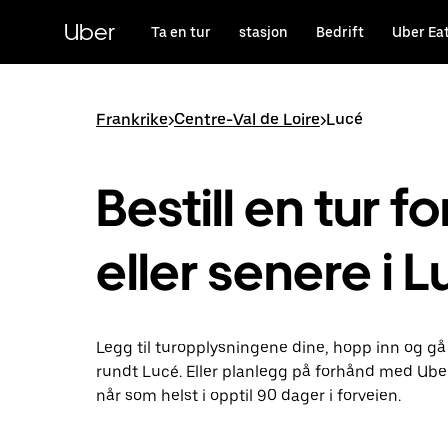
Hopp
til
Uber
Ta en tur
stasjon
Bedrift
Uber Ea
hovedinnholdet
Frankrike
>
Centre-Val de Loire
>
Lucé
Bestill en tur fo
eller senere i 
Legg til turopplysningene dine, hopp inn og gå
rundt Lucé. Eller planlegg på forhånd med Ube
når som helst i opptil 90 dager i forveien.