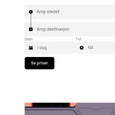
Angi stedet
Angi destinasjon
Dato
Tid
Nå
Trykk
Se priser
på
piltast
ned
for
å
åpne
kalenderen
og
velge
en
dato.