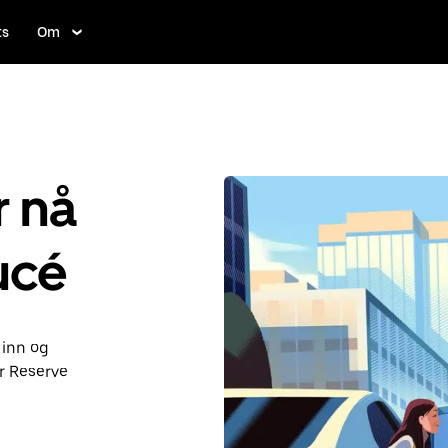
ts
Om
r nå
Lucé
 inn og
r Reserve