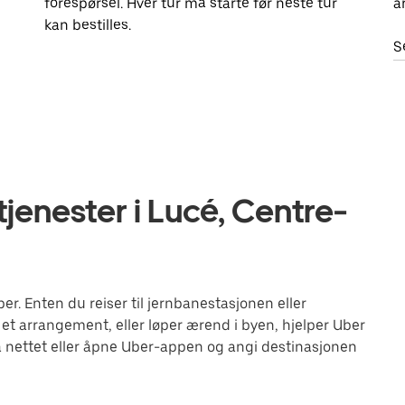
forespørsel. Hver tur må starte før neste tur
a
kan bestilles.
S
jenester i Lucé, Centre-
. Enten du reiser til jernbanestasjonen eller
 et arrangement, eller løper ærend i byen, hjelper Uber
 nettet eller åpne Uber-appen og angi destinasjonen