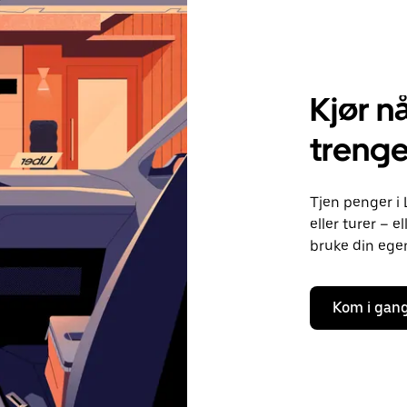
Kjør nå
treng
Tjen penger i 
eller turer – 
bruke din egen 
Kom i gan