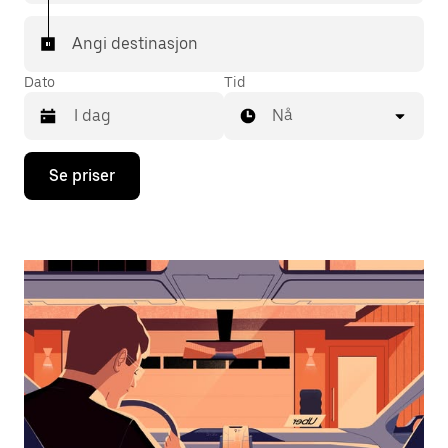
Angi destinasjon
Dato
Tid
Nå
Trykk
Se priser
på
piltast
ned
for
å
åpne
kalenderen
og
velge
en
dato.
Trykk
på
Esc-
knappen