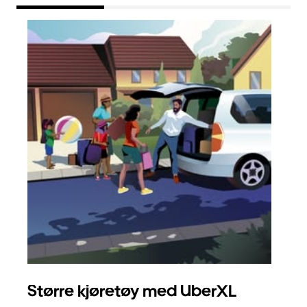
Større kjøretøy med UberXL
Gr