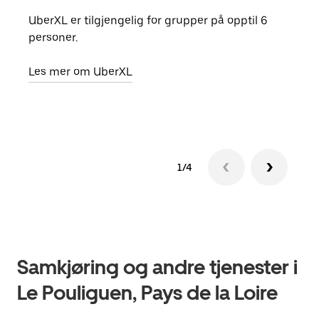
UberXL er tilgjengelig for grupper på opptil 6
Når d
personer.
grup
hent
Les mer om UberXL
Finn
1/4
Samkjøring og andre tjenester i
Le Pouliguen, Pays de la Loire