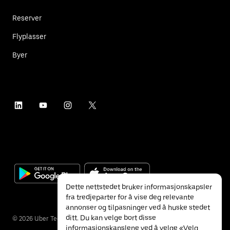
Reserver
Flyplasser
Byer
Dette nettstedet bruker informasjonskapsler
fra tredjeparter for å vise deg relevante
annonser og tilpasninger ved å huske stedet
ditt. Du kan velge bort disse
©
2026
Uber Technologies Inc.
informasjonskapslene ved å velge «Velg