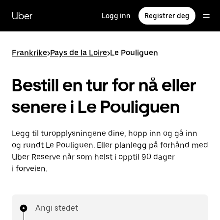
Hopp
til
Uber
Logg inn
Registrer deg
hovedinnholdet
Frankrike
>
Pays de la Loire
>
Le Pouliguen
Bestill en tur for nå eller
senere i Le Pouliguen
Legg til turopplysningene dine, hopp inn og gå inn
og rundt Le Pouliguen. Eller planlegg på forhånd med
Uber Reserve når som helst i opptil 90 dager
i forveien.
Angi stedet