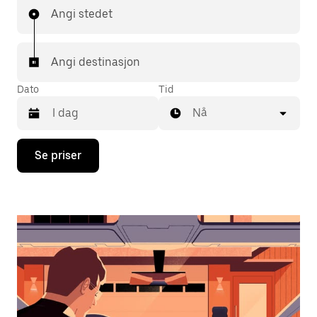
Angi stedet
Angi destinasjon
Dato
Tid
Nå
Trykk
Se priser
på
piltast
ned
for
å
åpne
kalenderen
og
velge
en
dato.
Trykk
på