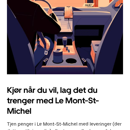
Esc-
knappen
for
å
lukke
kalenderen.
Kjør når du vil, lag det du
trenger med Le Mont-St-
Michel
Tjen penger i Le Mont-St-Michel med leveringer (der