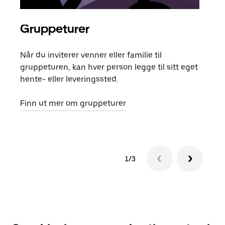
Gruppeturer
Bes
Når du inviterer venner eller familie til
Hvis
gruppeturen, kan hver person legge til sitt eget
kan 
hente- eller leveringssted.
fore
besti
Finn ut mer om gruppeturer
1/3