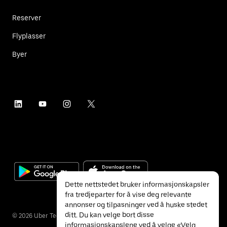
Reserver
Flyplasser
Byer
Dette nettstedet bruker informasjonskapsler
fra tredjeparter for å vise deg relevante
annonser og tilpasninger ved å huske stedet
ditt. Du kan velge bort disse
©
2026
Uber Technologies Inc.
informasjonskapslene ved å velge «Velg