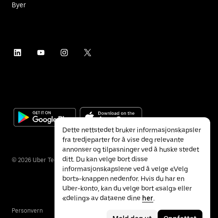
Byer
Dette nettstedet bruker informasjonskapsler
fra tredjeparter for å vise deg relevante
annonser og tilpasninger ved å huske stedet
ditt. Du kan velge bort disse
©
2026
Uber Technologies Inc.
informasjonskapslene ved å velge «Velg
bort»-knappen nedenfor. Hvis du har en
Uber-konto, kan du velge bort «salg» eller
«deling» av dataene dine
her
.
Personvern
Tilgjengelighet
Vilkår