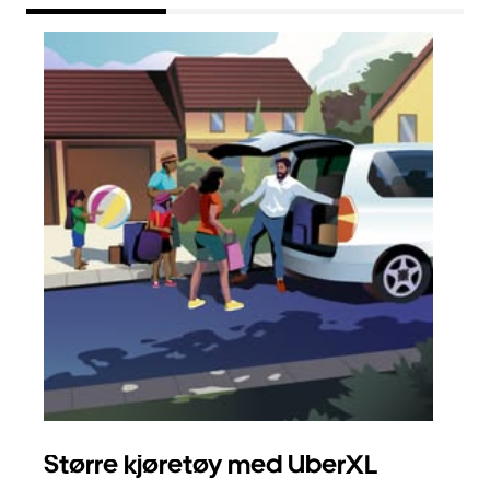
Større kjøretøy med UberXL
Gr