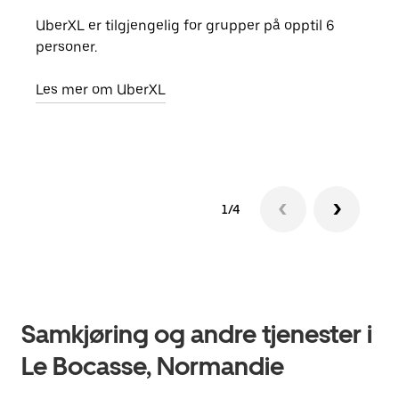
UberXL er tilgjengelig for grupper på opptil 6
Når d
personer.
grup
hent
Les mer om UberXL
Finn
1/4
Samkjøring og andre tjenester i
Le Bocasse, Normandie