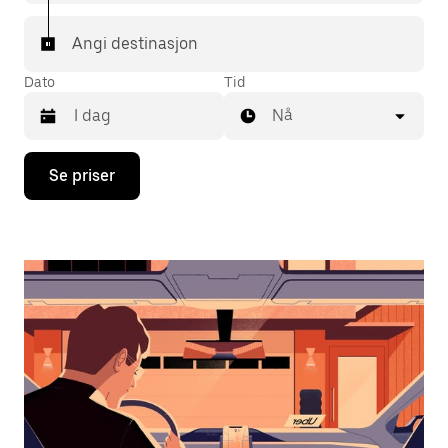
Angi destinasjon
Dato
Tid
Nå
Trykk
Se priser
på
piltast
ned
for
å
åpne
kalenderen
og
velge
en
dato.
Trykk
på
Esc-
knappen