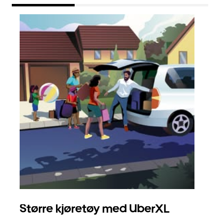
Større kjøretøy med UberXL
Gr