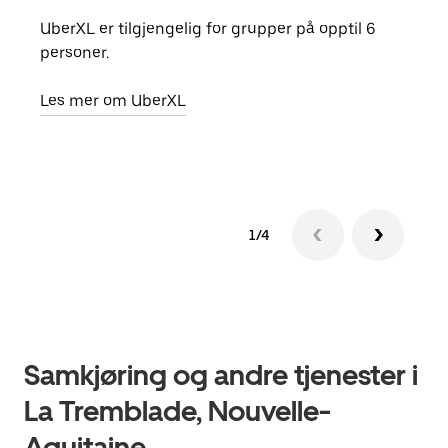
UberXL er tilgjengelig for grupper på opptil 6
Når d
personer.
grup
hent
Les mer om UberXL
Finn
1/4
Samkjøring og andre tjenester i
La Tremblade, Nouvelle-
Aquitaine