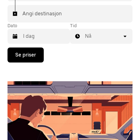
Angi destinasjon
Dato
Tid
Nå
Trykk
Se priser
på
piltast
ned
for
å
åpne
kalenderen
og
velge
en
dato.
Trykk
på
Esc-
knappen