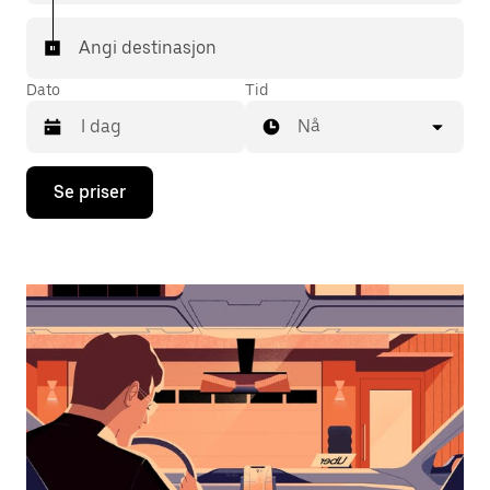
Angi destinasjon
Dato
Tid
Nå
Trykk
Se priser
på
piltast
ned
for
å
åpne
kalenderen
og
velge
en
dato.
Trykk
på
Esc-
knappen