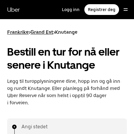
Hopp
til
Uber
Logg inn
Registrer deg
hovedinnholdet
Frankrike
>
Grand Est
>
Knutange
Bestill en tur for nå eller
senere i Knutange
Legg til turopplysningene dine, hopp inn og gå inn
og rundt Knutange. Eller planlegg på forhånd med
Uber Reserve når som helst i opptil 90 dager
i forveien.
Angi stedet