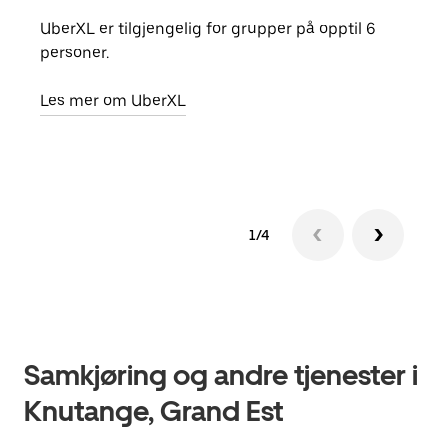
UberXL er tilgjengelig for grupper på opptil 6
Når d
personer.
grup
hent
Les mer om UberXL
Finn
1/4
Samkjøring og andre tjenester i
Knutange, Grand Est