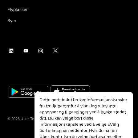
Flyplasser
Byer
Dette nettstedet bruker informasjonskapsler
fra tredjeparter for å vise deg relevante
annonser og tilpasninger ved å huske stedet
ditt. Du kan velge bort disse
©
2026
Uber Technologies Inc.
informasjonskapslene ved å velge «Velg
bort»-knappen nedenfor. Hvis du har en
Uber-konto, kan du velge bort «salg» eller