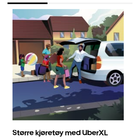
Større kjøretøy med UberXL
Gr