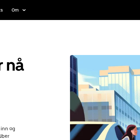
ts
Om
r nå
 inn og
Uber