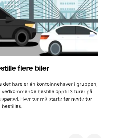
stille flere biler
Uber Shu
s det bare er én kontoinnehaver i gruppen,
Vårt shuttle-
 vedkommende bestille opptil 3 turer på
utvalgte fly
espørsel. Hver tur må starte før neste tur
arrangement
 bestilles.
Se tilgjenge