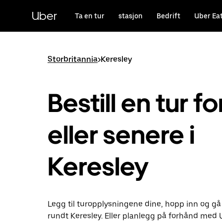
Hopp
til
Uber
Ta en tur
stasjon
Bedrift
Uber Ea
hovedinnholdet
Storbritannia
>
Keresley
Bestill en tur fo
eller senere i
Keresley
Legg til turopplysningene dine, hopp inn og gå
rundt Keresley. Eller planlegg på forhånd med 