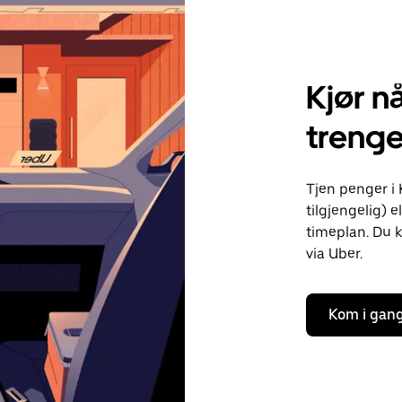
Kjør nå
trenge
Tjen penger i 
tilgjengelig) e
timeplan. Du k
via Uber.
Kom i gan