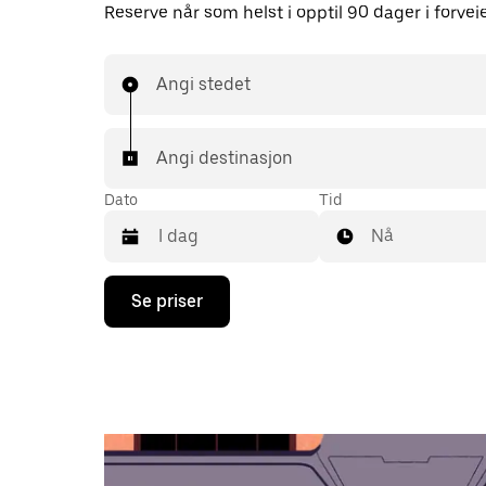
Reserve når som helst i opptil 90 dager i forvei
Angi stedet
Angi destinasjon
Dato
Tid
Nå
Trykk
Se priser
på
piltast
ned
for
å
åpne
kalenderen
og
velge
en