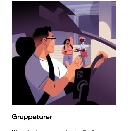
Gruppeturer
Bes