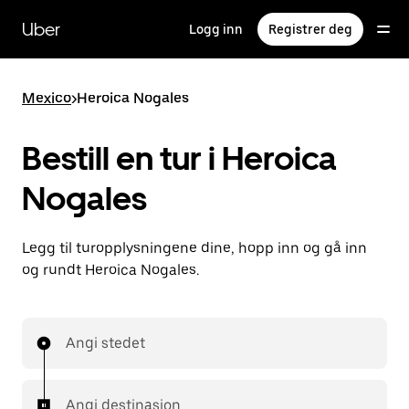
Hopp
til
Uber
Logg inn
Registrer deg
hovedinnholdet
Mexico
>
Heroica Nogales
Bestill en tur i Heroica
Nogales
Legg til turopplysningene dine, hopp inn og gå inn
og rundt Heroica Nogales.
Angi stedet
Angi destinasjon