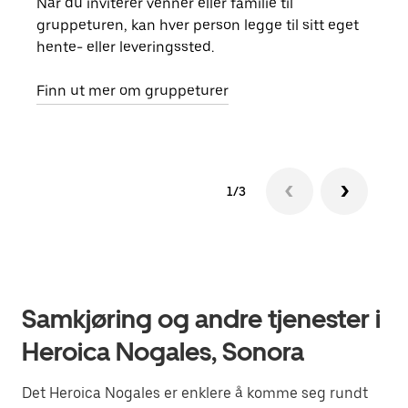
Når du inviterer venner eller familie til
Hvis
gruppeturen, kan hver person legge til sitt eget
kan 
hente- eller leveringssted.
fore
besti
Finn ut mer om gruppeturer
1/3
Samkjøring og andre tjenester i
Heroica Nogales, Sonora
Det Heroica Nogales er enklere å komme seg rundt