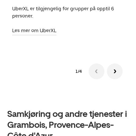
UberXL er tilgjengelig for grupper på opptil 6
Når d
personer.
grup
hent
Les mer om UberXL
Finn
1/4
Samkjøring og andre tjenester i
Grambois, Provence-Alpes-
Côte d'Azur