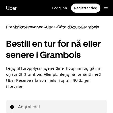
Hopp
til
Uber
Logg inn
Registrer deg
hovedinnholdet
Frankrike
>
Provence-Alpes-Côte d'Azur
>
Grambois
Bestill en tur for nå eller
senere i Grambois
Legg til turopplysningene dine, hopp inn og gå inn
og rundt Grambois. Eller planlegg på forhånd med
Uber Reserve når som helst i opptil 90 dager
i forveien.
Angi stedet