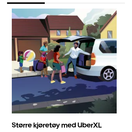
Større kjøretøy med UberXL
Gr