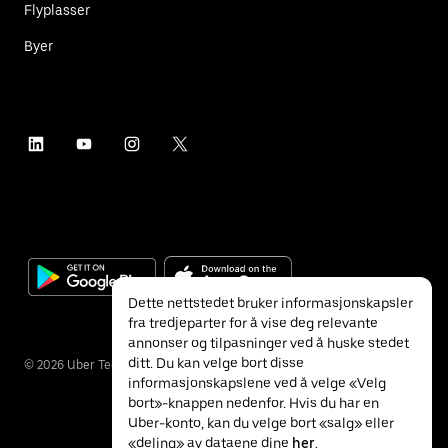
Flyplasser
Byer
Dette nettstedet bruker informasjonskapsler
fra tredjeparter for å vise deg relevante
annonser og tilpasninger ved å huske stedet
ditt. Du kan velge bort disse
©
2026
Uber Technologies Inc.
informasjonskapslene ved å velge «Velg
bort»-knappen nedenfor. Hvis du har en
Uber-konto, kan du velge bort «salg» eller
«deling» av dataene dine
her
.