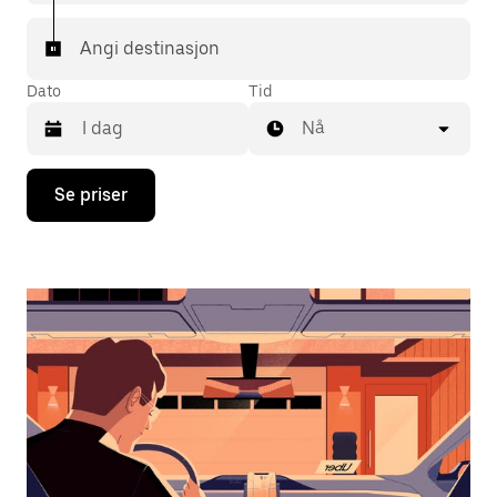
Angi destinasjon
Dato
Tid
Nå
Trykk
Se priser
på
piltast
ned
for
å
åpne
kalenderen
og
velge
en
dato.
Trykk
på
Esc-
knappen