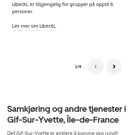
UberXL er tilgjengelig for grupper på opptil 6
Når d
personer.
grup
hent
Les mer om UberXL
Finn
1/4
Samkjøring og andre tjenester i
Gif-Sur-Yvette, Île-de-France
Det Gif-Sur-Yvette er enklere å komme seg rundt