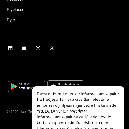
Flyplasser
Byer
Dette nettstedet bruker informasjonskapsler
fra tredjeparter for å vise deg relevante
annonser og tilpasninger ved å huske stedet
ditt. Du kan velge bort disse
©
2026
Uber Technologies Inc.
informasjonskapslene ved å velge «Velg
bort»-knappen nedenfor. Hvis du har en
Uber-konto, kan du velge bort «salg» eller