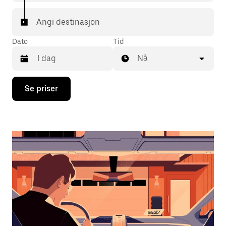
Angi destinasjon
Dato
Tid
Nå
Trykk
Se priser
på
piltast
ned
for
å
åpne
kalenderen
og
velge
en
dato.
Trykk
på
Esc-
knappen