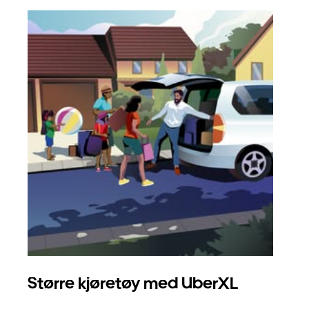
Større kjøretøy med UberXL
Gr