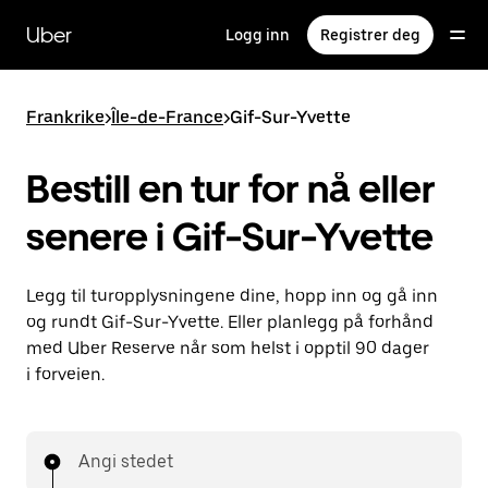
Hopp
til
Uber
Logg inn
Registrer deg
hovedinnholdet
Frankrike
>
Île-de-France
>
Gif-Sur-Yvette
Bestill en tur for nå eller
senere i Gif-Sur-Yvette
Legg til turopplysningene dine, hopp inn og gå inn
og rundt Gif-Sur-Yvette. Eller planlegg på forhånd
med Uber Reserve når som helst i opptil 90 dager
i forveien.
Angi stedet